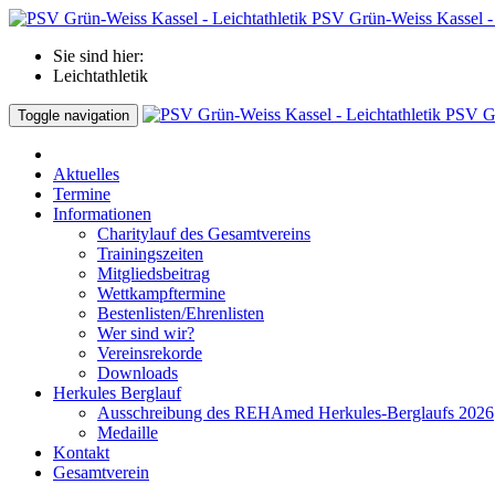
PSV Grün-Weiss Kassel - 
Sie sind hier:
Leichtathletik
PSV Gr
Toggle navigation
Aktuelles
Termine
Informationen
Charitylauf des Gesamtvereins
Trainingszeiten
Mitgliedsbeitrag
Wettkampftermine
Bestenlisten/Ehrenlisten
Wer sind wir?
Vereinsrekorde
Downloads
Herkules Berglauf
Ausschreibung des REHAmed Herkules-Berglaufs 2026
Medaille
Kontakt
Gesamtverein