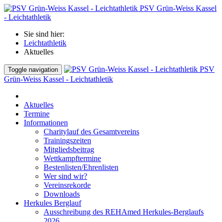
PSV Grün-Weiss Kassel
- Leichtathletik
Sie sind hier:
Leichtathletik
Aktuelles
PSV
Toggle navigation
Grün-Weiss Kassel - Leichtathletik
Aktuelles
Termine
Informationen
Charitylauf des Gesamtvereins
Trainingszeiten
Mitgliedsbeitrag
Wettkampftermine
Bestenlisten/Ehrenlisten
Wer sind wir?
Vereinsrekorde
Downloads
Herkules Berglauf
Ausschreibung des REHAmed Herkules-Berglaufs
2026