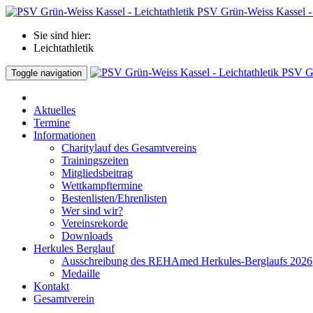
PSV Grün-Weiss Kassel - 
Sie sind hier:
Leichtathletik
PSV Gr
Toggle navigation
Aktuelles
Termine
Informationen
Charitylauf des Gesamtvereins
Trainingszeiten
Mitgliedsbeitrag
Wettkampftermine
Bestenlisten/Ehrenlisten
Wer sind wir?
Vereinsrekorde
Downloads
Herkules Berglauf
Ausschreibung des REHAmed Herkules-Berglaufs 2026
Medaille
Kontakt
Gesamtverein