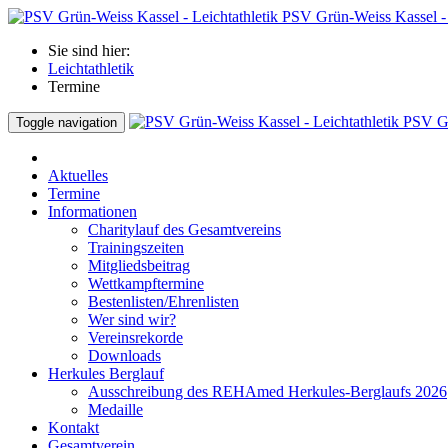
PSV Grün-Weiss Kassel - 
Sie sind hier:
Leichtathletik
Termine
PSV Gr
Toggle navigation
Aktuelles
Termine
Informationen
Charitylauf des Gesamtvereins
Trainingszeiten
Mitgliedsbeitrag
Wettkampftermine
Bestenlisten/Ehrenlisten
Wer sind wir?
Vereinsrekorde
Downloads
Herkules Berglauf
Ausschreibung des REHAmed Herkules-Berglaufs 2026
Medaille
Kontakt
Gesamtverein