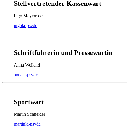
Stellvertretender Kassenwart
Ingo Meyerrose
ingo
la-psv
de
Schriftführerin und Pressewartin
Anna Welland
anna
la-psv
de
Sportwart
Martin Schneider
martin
la-psv
de