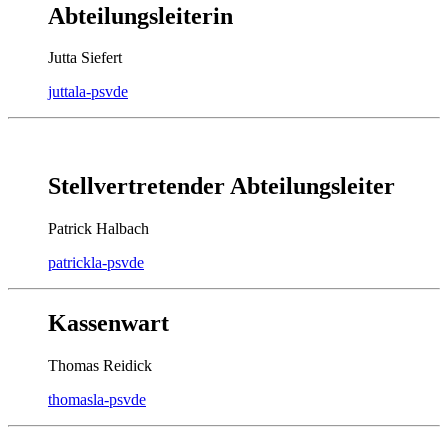
Abteilungsleiterin
Jutta Siefert
jutta
la-psv
de
Stellvertretender Abteilungsleiter
Patrick Halbach
patrick
la-psv
de
Kassenwart
Thomas Reidick
thomas
la-psv
de