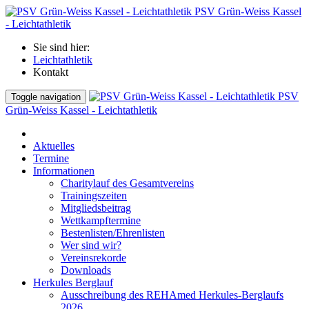
PSV Grün-Weiss Kassel
- Leichtathletik
Sie sind hier:
Leichtathletik
Kontakt
PSV
Toggle navigation
Grün-Weiss Kassel - Leichtathletik
Aktuelles
Termine
Informationen
Charitylauf des Gesamtvereins
Trainingszeiten
Mitgliedsbeitrag
Wettkampftermine
Bestenlisten/Ehrenlisten
Wer sind wir?
Vereinsrekorde
Downloads
Herkules Berglauf
Ausschreibung des REHAmed Herkules-Berglaufs
2026