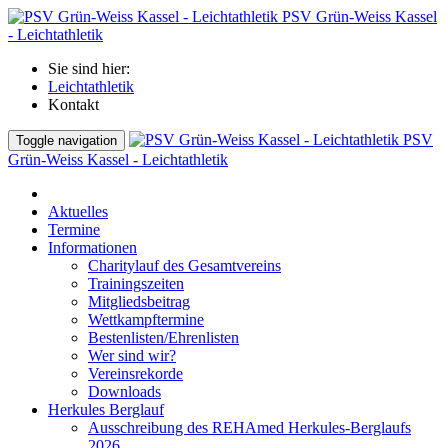
PSV Grün-Weiss Kassel
- Leichtathletik
Sie sind hier:
Leichtathletik
Kontakt
PSV
Toggle navigation
Grün-Weiss Kassel - Leichtathletik
Aktuelles
Termine
Informationen
Charitylauf des Gesamtvereins
Trainingszeiten
Mitgliedsbeitrag
Wettkampftermine
Bestenlisten/Ehrenlisten
Wer sind wir?
Vereinsrekorde
Downloads
Herkules Berglauf
Ausschreibung des REHAmed Herkules-Berglaufs
2026