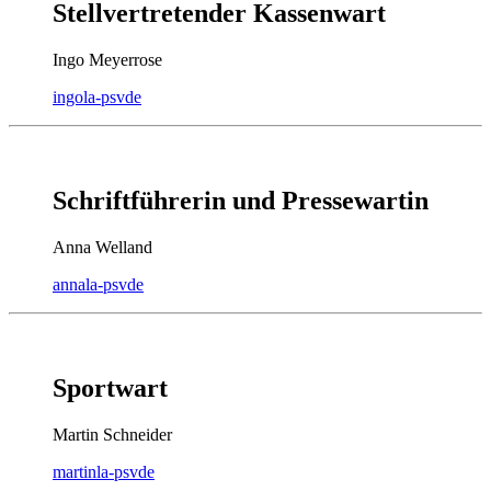
Stellvertretender Kassenwart
Ingo Meyerrose
ingo
la-psv
de
Schriftführerin und Pressewartin
Anna Welland
anna
la-psv
de
Sportwart
Martin Schneider
martin
la-psv
de