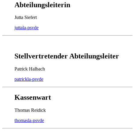
Abteilungsleiterin
Jutta Siefert
jutta
la-psv
de
Stellvertretender Abteilungsleiter
Patrick Halbach
patrick
la-psv
de
Kassenwart
Thomas Reidick
thomas
la-psv
de