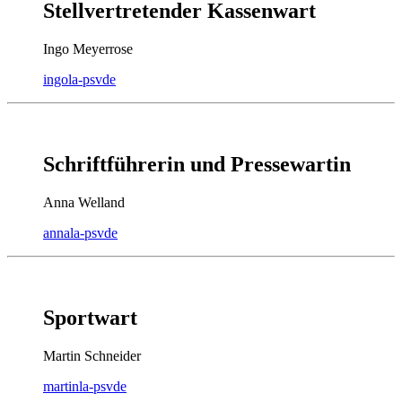
Stellvertretender Kassenwart
Ingo Meyerrose
ingo
la-psv
de
Schriftführerin und Pressewartin
Anna Welland
anna
la-psv
de
Sportwart
Martin Schneider
martin
la-psv
de