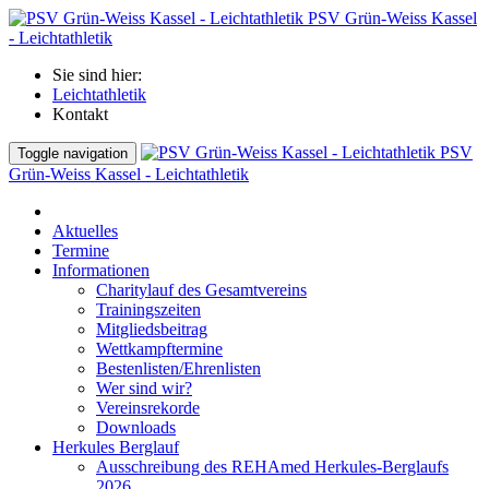
PSV Grün-Weiss Kassel
- Leichtathletik
Sie sind hier:
Leichtathletik
Kontakt
PSV
Toggle navigation
Grün-Weiss Kassel - Leichtathletik
Aktuelles
Termine
Informationen
Charitylauf des Gesamtvereins
Trainingszeiten
Mitgliedsbeitrag
Wettkampftermine
Bestenlisten/Ehrenlisten
Wer sind wir?
Vereinsrekorde
Downloads
Herkules Berglauf
Ausschreibung des REHAmed Herkules-Berglaufs
2026