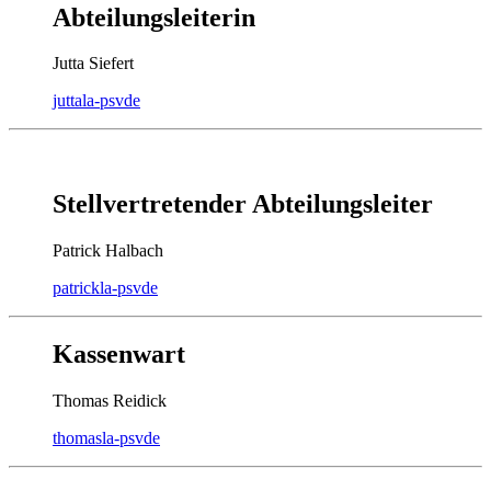
Abteilungsleiterin
Jutta Siefert
jutta
la-psv
de
Stellvertretender Abteilungsleiter
Patrick Halbach
patrick
la-psv
de
Kassenwart
Thomas Reidick
thomas
la-psv
de