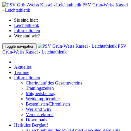
PSV Grün-Weiss Kassel
- Leichtathletik
Sie sind hier:
Leichtathletik
Informationen
Wer sind wir?
PSV
Toggle navigation
Grün-Weiss Kassel - Leichtathletik
Aktuelles
Termine
Informationen
Charitylauf des Gesamtvereins
Trainingszeiten
Mitgliedsbeitrag
Wettkampftermine
Bestenlisten/Ehrenlisten
Wer sind wir?
Vereinsrekorde
Downloads
Herkules Berglauf
Ausschreibung des REHAmed Herkules-Berglaufs