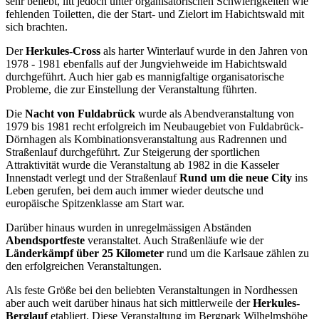
sehr beliebt, litt jedoch unter organisatorischen Schwierigkeiten wie
fehlenden Toiletten, die der Start- und Zielort im Habichtswald mit
sich brachten.
Der
Herkules-Cross
als harter Winterlauf wurde in den Jahren von
1978 - 1981 ebenfalls auf der Jungviehweide im Habichtswald
durchgeführt. Auch hier gab es mannigfaltige organisatorische
Probleme, die zur Einstellung der Veranstaltung führten.
Die
Nacht von Fuldabrück
wurde als Abendveranstaltung von
1979 bis 1981 recht erfolgreich im Neubaugebiet von Fuldabrück-
Dörnhagen als Kombinationsveranstaltung aus Radrennen und
Straßenlauf durchgeführt. Zur Steigerung der sportlichen
Attraktivität wurde die Veranstaltung ab 1982 in die Kasseler
Innenstadt verlegt und der Straßenlauf
Rund um die neue City
ins
Leben gerufen, bei dem auch immer wieder deutsche und
europäische Spitzenklasse am Start war.
Darüber hinaus wurden in unregelmässigen Abständen
Abendsportfeste
veranstaltet. Auch Straßenläufe wie der
Länderkämpf über 25 Kilometer
rund um die Karlsaue zählen zu
den erfolgreichen Veranstaltungen.
Als feste Größe bei den beliebten Veranstaltungen in Nordhessen
aber auch weit darüber hinaus hat sich mittlerweile der
Herkules-
Berglauf
etabliert. Diese Veranstaltung im Bergpark Wilhelmshöhe