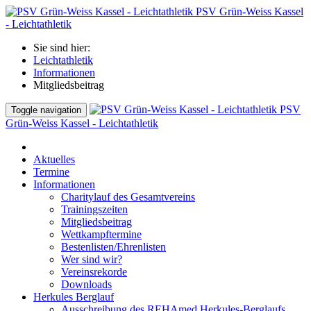
PSV Grün-Weiss Kassel
- Leichtathletik
Sie sind hier:
Leichtathletik
Informationen
Mitgliedsbeitrag
PSV
Toggle navigation
Grün-Weiss Kassel - Leichtathletik
Aktuelles
Termine
Informationen
Charitylauf des Gesamtvereins
Trainingszeiten
Mitgliedsbeitrag
Wettkampftermine
Bestenlisten/Ehrenlisten
Wer sind wir?
Vereinsrekorde
Downloads
Herkules Berglauf
Ausschreibung des REHAmed Herkules-Berglaufs