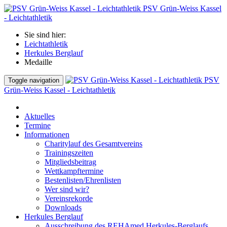
PSV Grün-Weiss Kassel
- Leichtathletik
Sie sind hier:
Leichtathletik
Herkules Berglauf
Medaille
PSV
Toggle navigation
Grün-Weiss Kassel - Leichtathletik
Aktuelles
Termine
Informationen
Charitylauf des Gesamtvereins
Trainingszeiten
Mitgliedsbeitrag
Wettkampftermine
Bestenlisten/Ehrenlisten
Wer sind wir?
Vereinsrekorde
Downloads
Herkules Berglauf
Ausschreibung des REHAmed Herkules-Berglaufs