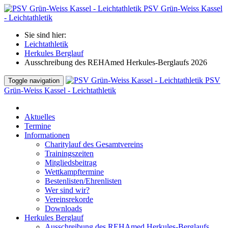
PSV Grün-Weiss Kassel
- Leichtathletik
Sie sind hier:
Leichtathletik
Herkules Berglauf
Ausschreibung des REHAmed Herkules-Berglaufs 2026
PSV
Toggle navigation
Grün-Weiss Kassel - Leichtathletik
Aktuelles
Termine
Informationen
Charitylauf des Gesamtvereins
Trainingszeiten
Mitgliedsbeitrag
Wettkampftermine
Bestenlisten/Ehrenlisten
Wer sind wir?
Vereinsrekorde
Downloads
Herkules Berglauf
Ausschreibung des REHAmed Herkules-Berglaufs