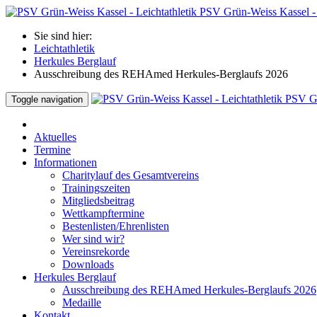
PSV Grün-Weiss Kassel - 
Sie sind hier:
Leichtathletik
Herkules Berglauf
Ausschreibung des REHAmed Herkules-Berglaufs 2026
PSV Gr
Toggle navigation
Aktuelles
Termine
Informationen
Charitylauf des Gesamtvereins
Trainingszeiten
Mitgliedsbeitrag
Wettkampftermine
Bestenlisten/Ehrenlisten
Wer sind wir?
Vereinsrekorde
Downloads
Herkules Berglauf
Ausschreibung des REHAmed Herkules-Berglaufs 2026
Medaille
Kontakt