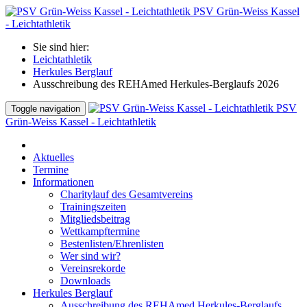
PSV Grün-Weiss Kassel
- Leichtathletik
Sie sind hier:
Leichtathletik
Herkules Berglauf
Ausschreibung des REHAmed Herkules-Berglaufs 2026
PSV
Toggle navigation
Grün-Weiss Kassel - Leichtathletik
Aktuelles
Termine
Informationen
Charitylauf des Gesamtvereins
Trainingszeiten
Mitgliedsbeitrag
Wettkampftermine
Bestenlisten/Ehrenlisten
Wer sind wir?
Vereinsrekorde
Downloads
Herkules Berglauf
Ausschreibung des REHAmed Herkules-Berglaufs