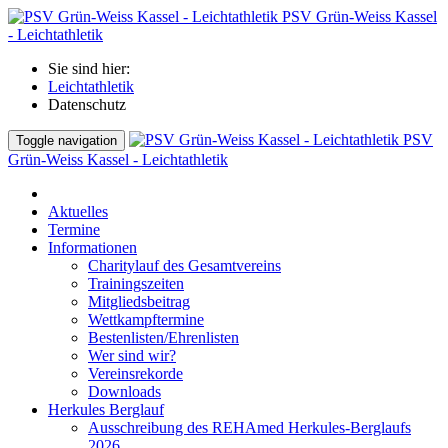
PSV Grün-Weiss Kassel
- Leichtathletik
Sie sind hier:
Leichtathletik
Datenschutz
PSV
Toggle navigation
Grün-Weiss Kassel - Leichtathletik
Aktuelles
Termine
Informationen
Charitylauf des Gesamtvereins
Trainingszeiten
Mitgliedsbeitrag
Wettkampftermine
Bestenlisten/Ehrenlisten
Wer sind wir?
Vereinsrekorde
Downloads
Herkules Berglauf
Ausschreibung des REHAmed Herkules-Berglaufs
2026