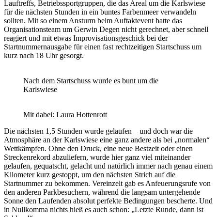
Lauftreffs, Betriebssportgruppen, die das Areal um die Karlswiese
für die nächsten Stunden in ein buntes Farbenmeer verwandeln
sollten. Mit so einem Ansturm beim Auftaktevent hatte das
Organisationsteam um Gerwin Degen nicht gerechnet, aber schnell
reagiert und mit etwas Improvisationsgeschick bei der
Startnummernausgabe für einen fast rechtzeitigen Startschuss um
kurz nach 18 Uhr gesorgt.
Nach dem Startschuss wurde es bunt um die
Karlswiese
Mit dabei: Laura Hottenrott
Die nächsten 1,5 Stunden wurde gelaufen – und doch war die
Atmosphäre an der Karlswiese eine ganz andere als bei „normalen“
Wettkämpfen. Ohne den Druck, eine neue Bestzeit oder einen
Streckenrekord abzuliefern, wurde hier ganz viel miteinander
gelaufen, gequatscht, gelacht und natürlich immer nach genau einem
Kilometer kurz gestoppt, um den nächsten Strich auf die
Startnummer zu bekommen. Vereinzelt gab es Anfeuerungsrufe von
den anderen Parkbesuchern, während die langsam untergehende
Sonne den Laufenden absolut perfekte Bedingungen bescherte. Und
in Nullkomma nichts hieß es auch schon: „Letzte Runde, dann ist