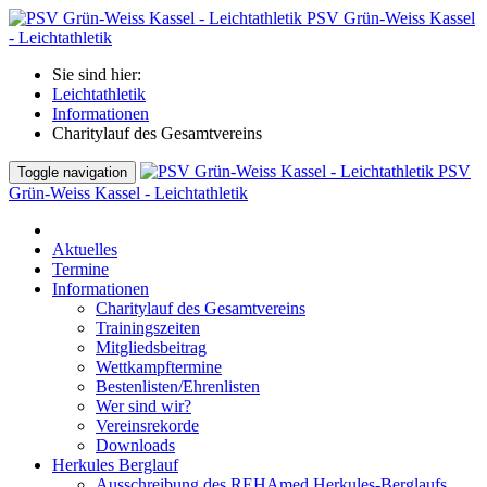
PSV Grün-Weiss Kassel
- Leichtathletik
Sie sind hier:
Leichtathletik
Informationen
Charitylauf des Gesamtvereins
PSV
Toggle navigation
Grün-Weiss Kassel - Leichtathletik
Aktuelles
Termine
Informationen
Charitylauf des Gesamtvereins
Trainingszeiten
Mitgliedsbeitrag
Wettkampftermine
Bestenlisten/Ehrenlisten
Wer sind wir?
Vereinsrekorde
Downloads
Herkules Berglauf
Ausschreibung des REHAmed Herkules-Berglaufs