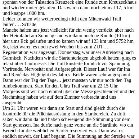
spontan von der Talstation Kreuzeck eine Runde zum Kreuzeckhaus
und wieder runter gelaufen. Das waren dann noch einmal 17, 5 km
und knappe 1000 hm.
Leider konnten wir wetterbedingt nicht den Mittenwald Trail
laufen…. Schade.
Manche halten uns jetzt vielleicht für ein wenig verrückt, aber nach
der Heimfahrt am Sonntag sind wir dann noch ne Runde (10 km)
hier ums Eck gelaufen und so kamen wir auf 123 km und 5752 hm.
So, jetzt waren es noch zwei Wochen bis zum ZUT…..
Regeneration war angesagt. Donnerstag war unser Anreisetag nach
Garmisch. Nachdem wir die Startunterlagen abgeholt hatten, ging es
relaxt über Laufmesse. Die Luft knisterte förmlich vor Spannung,
Vorfreude, Nervosität und Aufgeregtheit. Dieser Lauf war für Ina
und René das Highlight des Jahres. Beide waren sehr angespannt.
Dann war der Tag der Tage… jetzt mussten wir nur noch den Tag
rumbekommen. Start für den Ultra Trail war um 22:15 Uhr.
Morgens sind wir noch einmal über die Messe geschlendert und den
Nachmittag haben wir auf dem Zimmer verbracht und uns
ausgeruht.
Um 21 Uhr waren wir dann am Start und sind gleich durch die
Kontrolle für die Pflichtausrüstung in den Startbereich. Zu dritt
saßen wir dann da und haben schweigend die Stimmung vor dem
Start genossen. Ina durfte nach ganz vorne an die Startlinie, wo ein
Bereich für die weiblichen Starter reserviert war. Dann war es
endlich soweit, der Lauf begann. Die Stimmung an der Strecke war