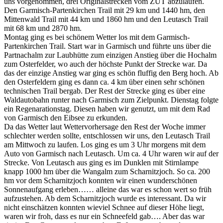
uns vorgenommen, drei Originalstrecken vom ZUT abzulaufen.
Den Garmisch-Partenkirchen Trail mit 29 km und 1440 hm, den
Mittenwald Trail mit 44 km und 1860 hm und den Leutasch Trail
mit 68 km und 2870 hm.
Montag ging es bei schönem Wetter los mit dem Garmisch-
Partenkirchen Trail. Start war in Garmisch und führte uns über die
Partnachalm zur Laubhütte zum einzigen Anstieg über die Hochalm
zum Osterfelder, wo auch der höchste Punkt der Strecke war. Da
das der einzige Anstieg war ging es schön fluffig den Berg hoch. Ab
den Osterfeldern ging es dann ca. 4 km über einen sehr schönen
technischen Trail bergab. Der Rest der Strecke ging es über eine
Waldautobahn runter nach Garmisch zum Zielpunkt. Dienstag folgte
ein Regenarationstag. Diesen haben wir genutzt, um mit dem Rad
von Garmisch den Eibsee zu erkunden.
Da das Wetter laut Wettervorhersage den Rest der Woche immer
schlechter werden sollte, entschlossen wir uns, den Leutasch Trail
am Mittwoch zu laufen. Los ging es um 3 Uhr morgens mit dem
Auto von Garmisch nach Leutasch. Um ca. 4 Uhr waren wir auf der
Strecke. Von Leutasch aus ging es im Dunklen mit Stirnlampe
knapp 1000 hm über die Wangalm zum Scharnitzjoch. So ca. 200
hm vor dem Scharnitzjoch konnten wir einen wunderschönen
Sonnenaufgang erleben…… alleine das war es schon wert so früh
aufzustehen. Ab dem Scharnitzjoch wurde es interessant. Da wir
nicht einschätzen konnten wieviel Schnee auf dieser Höhe liegt,
waren wir froh, dass es nur ein Schneefeld gab…. Aber das war