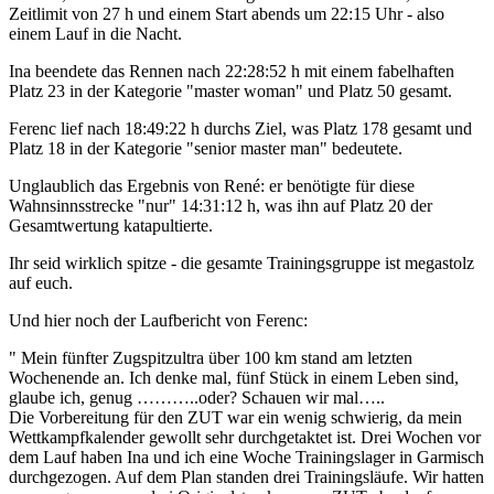
Zeitlimit von 27 h und einem Start abends um 22:15 Uhr - also
einem Lauf in die Nacht.
Ina beendete das Rennen nach 22:28:52 h mit einem fabelhaften
Platz 23 in der Kategorie "master woman" und Platz 50 gesamt.
Ferenc lief nach 18:49:22 h durchs Ziel, was Platz 178 gesamt und
Platz 18 in der Kategorie "senior master man" bedeutete.
Unglaublich das Ergebnis von René: er benötigte für diese
Wahnsinnsstrecke "nur" 14:31:12 h, was ihn auf Platz 20 der
Gesamtwertung katapultierte.
Ihr seid wirklich spitze - die gesamte Trainingsgruppe ist megastolz
auf euch.
Und hier noch der Laufbericht von Ferenc:
" Mein fünfter Zugspitzultra über 100 km stand am letzten
Wochenende an. Ich denke mal, fünf Stück in einem Leben sind,
glaube ich, genug ………..oder? Schauen wir mal…..
Die Vorbereitung für den ZUT war ein wenig schwierig, da mein
Wettkampfkalender gewollt sehr durchgetaktet ist. Drei Wochen vor
dem Lauf haben Ina und ich eine Woche Trainingslager in Garmisch
durchgezogen. Auf dem Plan standen drei Trainingsläufe. Wir hatten