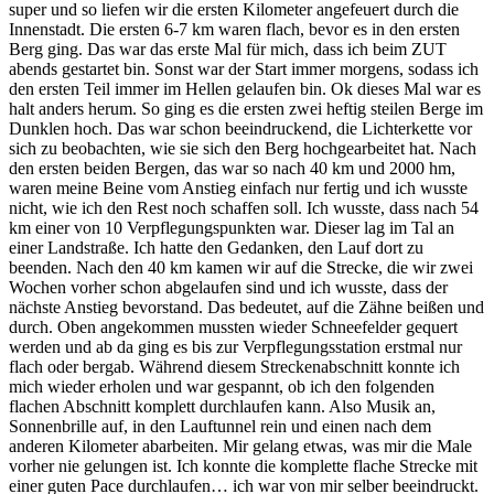
super und so liefen wir die ersten Kilometer angefeuert durch die
Innenstadt. Die ersten 6-7 km waren flach, bevor es in den ersten
Berg ging. Das war das erste Mal für mich, dass ich beim ZUT
abends gestartet bin. Sonst war der Start immer morgens, sodass ich
den ersten Teil immer im Hellen gelaufen bin. Ok dieses Mal war es
halt anders herum. So ging es die ersten zwei heftig steilen Berge im
Dunklen hoch. Das war schon beeindruckend, die Lichterkette vor
sich zu beobachten, wie sie sich den Berg hochgearbeitet hat. Nach
den ersten beiden Bergen, das war so nach 40 km und 2000 hm,
waren meine Beine vom Anstieg einfach nur fertig und ich wusste
nicht, wie ich den Rest noch schaffen soll. Ich wusste, dass nach 54
km einer von 10 Verpflegungspunkten war. Dieser lag im Tal an
einer Landstraße. Ich hatte den Gedanken, den Lauf dort zu
beenden. Nach den 40 km kamen wir auf die Strecke, die wir zwei
Wochen vorher schon abgelaufen sind und ich wusste, dass der
nächste Anstieg bevorstand. Das bedeutet, auf die Zähne beißen und
durch. Oben angekommen mussten wieder Schneefelder gequert
werden und ab da ging es bis zur Verpflegungsstation erstmal nur
flach oder bergab. Während diesem Streckenabschnitt konnte ich
mich wieder erholen und war gespannt, ob ich den folgenden
flachen Abschnitt komplett durchlaufen kann. Also Musik an,
Sonnenbrille auf, in den Lauftunnel rein und einen nach dem
anderen Kilometer abarbeiten. Mir gelang etwas, was mir die Male
vorher nie gelungen ist. Ich konnte die komplette flache Strecke mit
einer guten Pace durchlaufen… ich war von mir selber beeindruckt.