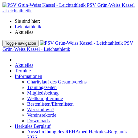
PSV Grün-Weiss Kassel
- Leichtathletik
Sie sind hier:
Leichtathletik
Aktuelles
PSV
Toggle navigation
Grün-Weiss Kassel - Leichtathletik
Aktuelles
Termine
Informationen
Charitylauf des Gesamtvereins
Trainingszeiten
Mitgliedsbeitrag
Wettkampftermine
Bestenlisten/Ehrenlisten
Wer sind wir?
Vereinsrekorde
Downloads
Herkules Berglauf
Ausschreibung des REHAmed Herkules-Berglaufs
2026