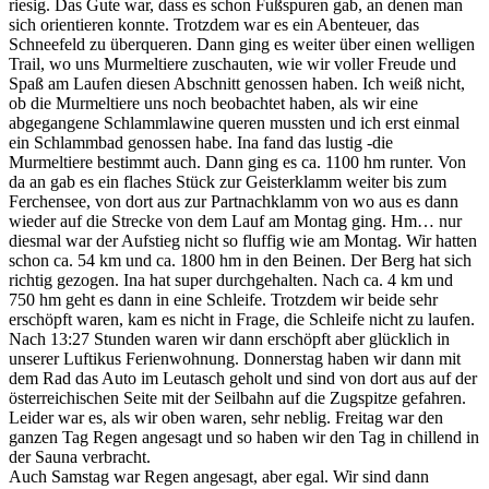
riesig. Das Gute war, dass es schon Fußspuren gab, an denen man
sich orientieren konnte. Trotzdem war es ein Abenteuer, das
Schneefeld zu überqueren. Dann ging es weiter über einen welligen
Trail, wo uns Murmeltiere zuschauten, wie wir voller Freude und
Spaß am Laufen diesen Abschnitt genossen haben. Ich weiß nicht,
ob die Murmeltiere uns noch beobachtet haben, als wir eine
abgegangene Schlammlawine queren mussten und ich erst einmal
ein Schlammbad genossen habe. Ina fand das lustig -die
Murmeltiere bestimmt auch. Dann ging es ca. 1100 hm runter. Von
da an gab es ein flaches Stück zur Geisterklamm weiter bis zum
Ferchensee, von dort aus zur Partnachklamm von wo aus es dann
wieder auf die Strecke von dem Lauf am Montag ging. Hm… nur
diesmal war der Aufstieg nicht so fluffig wie am Montag. Wir hatten
schon ca. 54 km und ca. 1800 hm in den Beinen. Der Berg hat sich
richtig gezogen. Ina hat super durchgehalten. Nach ca. 4 km und
750 hm geht es dann in eine Schleife. Trotzdem wir beide sehr
erschöpft waren, kam es nicht in Frage, die Schleife nicht zu laufen.
Nach 13:27 Stunden waren wir dann erschöpft aber glücklich in
unserer Luftikus Ferienwohnung. Donnerstag haben wir dann mit
dem Rad das Auto im Leutasch geholt und sind von dort aus auf der
österreichischen Seite mit der Seilbahn auf die Zugspitze gefahren.
Leider war es, als wir oben waren, sehr neblig. Freitag war den
ganzen Tag Regen angesagt und so haben wir den Tag in chillend in
der Sauna verbracht.
Auch Samstag war Regen angesagt, aber egal. Wir sind dann