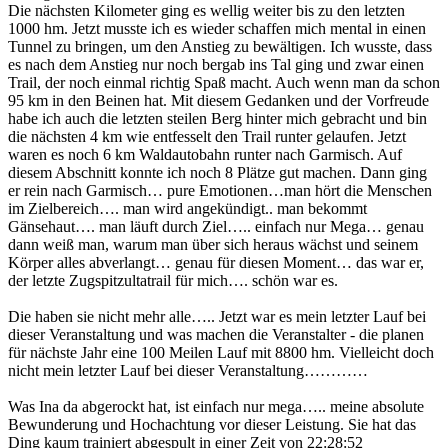
Die nächsten Kilometer ging es wellig weiter bis zu den letzten
1000 hm. Jetzt musste ich es wieder schaffen mich mental in einen
Tunnel zu bringen, um den Anstieg zu bewältigen. Ich wusste, dass
es nach dem Anstieg nur noch bergab ins Tal ging und zwar einen
Trail, der noch einmal richtig Spaß macht. Auch wenn man da schon
95 km in den Beinen hat. Mit diesem Gedanken und der Vorfreude
habe ich auch die letzten steilen Berg hinter mich gebracht und bin
die nächsten 4 km wie entfesselt den Trail runter gelaufen. Jetzt
waren es noch 6 km Waldautobahn runter nach Garmisch. Auf
diesem Abschnitt konnte ich noch 8 Plätze gut machen. Dann ging
er rein nach Garmisch… pure Emotionen…man hört die Menschen
im Zielbereich…. man wird angekündigt.. man bekommt
Gänsehaut…. man läuft durch Ziel….. einfach nur Mega… genau
dann weiß man, warum man über sich heraus wächst und seinem
Körper alles abverlangt… genau für diesen Moment… das war er,
der letzte Zugspitzultatrail für mich…. schön war es.
Die haben sie nicht mehr alle….. Jetzt war es mein letzter Lauf bei
dieser Veranstaltung und was machen die Veranstalter - die planen
für nächste Jahr eine 100 Meilen Lauf mit 8800 hm. Vielleicht doch
nicht mein letzter Lauf bei dieser Veranstaltung…………
Was Ina da abgerockt hat, ist einfach nur mega….. meine absolute
Bewunderung und Hochachtung vor dieser Leistung. Sie hat das
Ding kaum trainiert abgespult in einer Zeit von 22:28:52