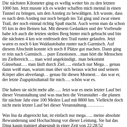
Die nächsten Kilometer ging es wellig weiter bis zu den letzten
1000 hm. Jetzt musste ich es wieder schaffen mich mental in einen
Tunnel zu bringen, um den Anstieg zu bewältigen. Ich wusste, dass
es nach dem Anstieg nur noch bergab ins Tal ging und zwar einen
Trail, der noch einmal richtig Spaß macht. Auch wenn man da schon
95 km in den Beinen hat. Mit diesem Gedanken und der Vorfreude
habe ich auch die letzten steilen Berg hinter mich gebracht und bin
die nächsten 4 km wie entfesselt den Trail runter gelaufen. Jetzt
waren es noch 6 km Waldautobahn runter nach Garmisch. Auf
diesem Abschnitt konnte ich noch 8 Plätze gut machen. Dann ging
er rein nach Garmisch… pure Emotionen…man hört die Menschen
im Zielbereich…. man wird angekündigt.. man bekommt
Gänsehaut…. man läuft durch Ziel….. einfach nur Mega… genau
dann weiß man, warum man über sich heraus wächst und seinem
Körper alles abverlangt… genau für diesen Moment… das war er,
der letzte Zugspitzultatrail für mich…. schön war es.
Die haben sie nicht mehr alle….. Jetzt war es mein letzter Lauf bei
dieser Veranstaltung und was machen die Veranstalter - die planen
für nächste Jahr eine 100 Meilen Lauf mit 8800 hm. Vielleicht doch
nicht mein letzter Lauf bei dieser Veranstaltung…………
Was Ina da abgerockt hat, ist einfach nur mega….. meine absolute
Bewunderung und Hochachtung vor dieser Leistung. Sie hat das
Ding kaum trainiert abgespult in einer Zeit von 22:28:52