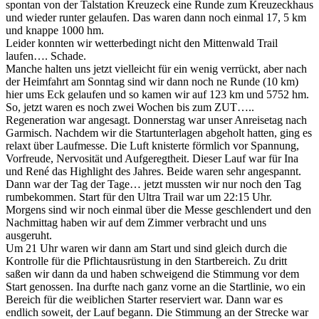
spontan von der Talstation Kreuzeck eine Runde zum Kreuzeckhaus
und wieder runter gelaufen. Das waren dann noch einmal 17, 5 km
und knappe 1000 hm.
Leider konnten wir wetterbedingt nicht den Mittenwald Trail
laufen…. Schade.
Manche halten uns jetzt vielleicht für ein wenig verrückt, aber nach
der Heimfahrt am Sonntag sind wir dann noch ne Runde (10 km)
hier ums Eck gelaufen und so kamen wir auf 123 km und 5752 hm.
So, jetzt waren es noch zwei Wochen bis zum ZUT…..
Regeneration war angesagt. Donnerstag war unser Anreisetag nach
Garmisch. Nachdem wir die Startunterlagen abgeholt hatten, ging es
relaxt über Laufmesse. Die Luft knisterte förmlich vor Spannung,
Vorfreude, Nervosität und Aufgeregtheit. Dieser Lauf war für Ina
und René das Highlight des Jahres. Beide waren sehr angespannt.
Dann war der Tag der Tage… jetzt mussten wir nur noch den Tag
rumbekommen. Start für den Ultra Trail war um 22:15 Uhr.
Morgens sind wir noch einmal über die Messe geschlendert und den
Nachmittag haben wir auf dem Zimmer verbracht und uns
ausgeruht.
Um 21 Uhr waren wir dann am Start und sind gleich durch die
Kontrolle für die Pflichtausrüstung in den Startbereich. Zu dritt
saßen wir dann da und haben schweigend die Stimmung vor dem
Start genossen. Ina durfte nach ganz vorne an die Startlinie, wo ein
Bereich für die weiblichen Starter reserviert war. Dann war es
endlich soweit, der Lauf begann. Die Stimmung an der Strecke war