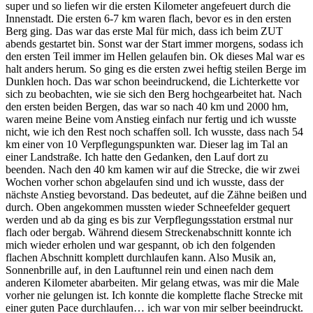
super und so liefen wir die ersten Kilometer angefeuert durch die
Innenstadt. Die ersten 6-7 km waren flach, bevor es in den ersten
Berg ging. Das war das erste Mal für mich, dass ich beim ZUT
abends gestartet bin. Sonst war der Start immer morgens, sodass ich
den ersten Teil immer im Hellen gelaufen bin. Ok dieses Mal war es
halt anders herum. So ging es die ersten zwei heftig steilen Berge im
Dunklen hoch. Das war schon beeindruckend, die Lichterkette vor
sich zu beobachten, wie sie sich den Berg hochgearbeitet hat. Nach
den ersten beiden Bergen, das war so nach 40 km und 2000 hm,
waren meine Beine vom Anstieg einfach nur fertig und ich wusste
nicht, wie ich den Rest noch schaffen soll. Ich wusste, dass nach 54
km einer von 10 Verpflegungspunkten war. Dieser lag im Tal an
einer Landstraße. Ich hatte den Gedanken, den Lauf dort zu
beenden. Nach den 40 km kamen wir auf die Strecke, die wir zwei
Wochen vorher schon abgelaufen sind und ich wusste, dass der
nächste Anstieg bevorstand. Das bedeutet, auf die Zähne beißen und
durch. Oben angekommen mussten wieder Schneefelder gequert
werden und ab da ging es bis zur Verpflegungsstation erstmal nur
flach oder bergab. Während diesem Streckenabschnitt konnte ich
mich wieder erholen und war gespannt, ob ich den folgenden
flachen Abschnitt komplett durchlaufen kann. Also Musik an,
Sonnenbrille auf, in den Lauftunnel rein und einen nach dem
anderen Kilometer abarbeiten. Mir gelang etwas, was mir die Male
vorher nie gelungen ist. Ich konnte die komplette flache Strecke mit
einer guten Pace durchlaufen… ich war von mir selber beeindruckt.