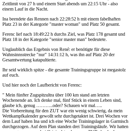
Zeitlimit von 27 h und einem Start abends um 22:15 Uhr - also
einem Lauf in die Nacht.
Ina beendete das Rennen nach 22:28:52 h mit einem fabelhaften
Platz 23 in der Kategorie "master woman" und Platz 50 gesamt.
Ferenc lief nach 18:49:22 h durchs Ziel, was Platz 178 gesamt und
Platz 18 in der Kategorie "senior master man" bedeutete.
Unglaublich das Ergebnis von René: er benötigte für diese
Wahnsinnsstrecke "nur" 14:31:12 h, was ihn auf Platz 20 der
Gesamtwertung katapultierte.
Ihr seid wirklich spitze - die gesamte Trainingsgruppe ist megastolz
auf euch.
Und hier noch der Laufbericht von Ferenc:
" Mein fünfter Zugspitzultra über 100 km stand am letzten
Wochenende an. Ich denke mal, fünf Stück in einem Leben sind,
glaube ich, genug ………..oder? Schauen wir mal…..
Die Vorbereitung für den ZUT war ein wenig schwierig, da mein
Wettkampfkalender gewollt sehr durchgetaktet ist. Drei Wochen vor
dem Lauf haben Ina und ich eine Woche Trainingslager in Garmisch
durchgezogen. Auf dem Plan standen drei Trainingsläufe. Wir hatten