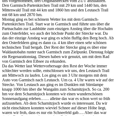
uns vorgenommen, drei Originalstrecken vom ZUT abzulaufen.
Den Garmisch-Partenkirchen Trail mit 29 km und 1440 hm, den
Mittenwald Trail mit 44 km und 1860 hm und den Leutasch Trail
mit 68 km und 2870 hm.
Montag ging es bei schönem Wetter los mit dem Garmisch-
Partenkirchen Trail. Start war in Garmisch und führte uns über die
Partnachalm zur Laubhütte zum einzigen Anstieg über die Hochalm
zum Osterfelder, wo auch der höchste Punkt der Strecke war. Da
das der einzige Anstieg war ging es schön fluffig den Berg hoch. Ab
den Osterfeldern ging es dann ca. 4 km über einen sehr schönen
technischen Trail bergab. Der Rest der Strecke ging es über eine
Waldautobahn runter nach Garmisch zum Zielpunkt. Dienstag folgte
ein Regenarationstag. Diesen haben wir genutzt, um mit dem Rad
von Garmisch den Eibsee zu erkunden.
Da das Wetter laut Wettervorhersage den Rest der Woche immer
schlechter werden sollte, entschlossen wir uns, den Leutasch Trail
am Mittwoch zu laufen. Los ging es um 3 Uhr morgens mit dem
Auto von Garmisch nach Leutasch. Um ca. 4 Uhr waren wir auf der
Strecke. Von Leutasch aus ging es im Dunklen mit Stirnlampe
knapp 1000 hm über die Wangalm zum Scharnitzjoch. So ca. 200
hm vor dem Scharnitzjoch konnten wir einen wunderschönen
Sonnenaufgang erleben…… alleine das war es schon wert so früh
aufzustehen. Ab dem Scharnitzjoch wurde es interessant. Da wir
nicht einschätzen konnten wieviel Schnee auf dieser Höhe liegt,
waren wir froh, dass es nur ein Schneefeld gab…. Aber das war