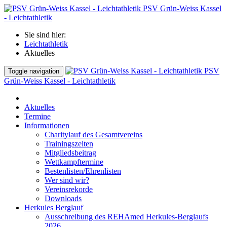
PSV Grün-Weiss Kassel
- Leichtathletik
Sie sind hier:
Leichtathletik
Aktuelles
PSV
Toggle navigation
Grün-Weiss Kassel - Leichtathletik
Aktuelles
Termine
Informationen
Charitylauf des Gesamtvereins
Trainingszeiten
Mitgliedsbeitrag
Wettkampftermine
Bestenlisten/Ehrenlisten
Wer sind wir?
Vereinsrekorde
Downloads
Herkules Berglauf
Ausschreibung des REHAmed Herkules-Berglaufs
2026