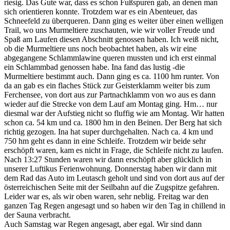
riesig. Das Gute war, dass es schon Fußspuren gab, an denen man
sich orientieren konnte. Trotzdem war es ein Abenteuer, das
Schneefeld zu überqueren. Dann ging es weiter über einen welligen
Trail, wo uns Murmeltiere zuschauten, wie wir voller Freude und
Spaß am Laufen diesen Abschnitt genossen haben. Ich weiß nicht,
ob die Murmeltiere uns noch beobachtet haben, als wir eine
abgegangene Schlammlawine queren mussten und ich erst einmal
ein Schlammbad genossen habe. Ina fand das lustig -die
Murmeltiere bestimmt auch. Dann ging es ca. 1100 hm runter. Von
da an gab es ein flaches Stück zur Geisterklamm weiter bis zum
Ferchensee, von dort aus zur Partnachklamm von wo aus es dann
wieder auf die Strecke von dem Lauf am Montag ging. Hm… nur
diesmal war der Aufstieg nicht so fluffig wie am Montag. Wir hatten
schon ca. 54 km und ca. 1800 hm in den Beinen. Der Berg hat sich
richtig gezogen. Ina hat super durchgehalten. Nach ca. 4 km und
750 hm geht es dann in eine Schleife. Trotzdem wir beide sehr
erschöpft waren, kam es nicht in Frage, die Schleife nicht zu laufen.
Nach 13:27 Stunden waren wir dann erschöpft aber glücklich in
unserer Luftikus Ferienwohnung. Donnerstag haben wir dann mit
dem Rad das Auto im Leutasch geholt und sind von dort aus auf der
österreichischen Seite mit der Seilbahn auf die Zugspitze gefahren.
Leider war es, als wir oben waren, sehr neblig. Freitag war den
ganzen Tag Regen angesagt und so haben wir den Tag in chillend in
der Sauna verbracht.
Auch Samstag war Regen angesagt, aber egal. Wir sind dann