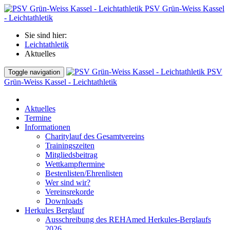
PSV Grün-Weiss Kassel
- Leichtathletik
Sie sind hier:
Leichtathletik
Aktuelles
PSV
Toggle navigation
Grün-Weiss Kassel - Leichtathletik
Aktuelles
Termine
Informationen
Charitylauf des Gesamtvereins
Trainingszeiten
Mitgliedsbeitrag
Wettkampftermine
Bestenlisten/Ehrenlisten
Wer sind wir?
Vereinsrekorde
Downloads
Herkules Berglauf
Ausschreibung des REHAmed Herkules-Berglaufs
2026