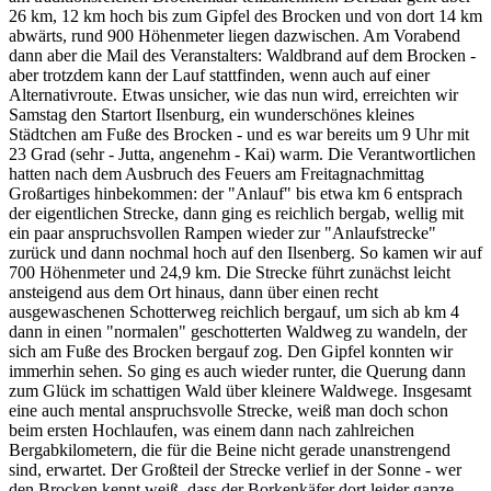
26 km, 12 km hoch bis zum Gipfel des Brocken und von dort 14 km
abwärts, rund 900 Höhenmeter liegen dazwischen. Am Vorabend
dann aber die Mail des Veranstalters: Waldbrand auf dem Brocken -
aber trotzdem kann der Lauf stattfinden, wenn auch auf einer
Alternativroute. Etwas unsicher, wie das nun wird, erreichten wir
Samstag den Startort Ilsenburg, ein wunderschönes kleines
Städtchen am Fuße des Brocken - und es war bereits um 9 Uhr mit
23 Grad (sehr - Jutta, angenehm - Kai) warm. Die Verantwortlichen
hatten nach dem Ausbruch des Feuers am Freitagnachmittag
Großartiges hinbekommen: der "Anlauf" bis etwa km 6 entsprach
der eigentlichen Strecke, dann ging es reichlich bergab, wellig mit
ein paar anspruchsvollen Rampen wieder zur "Anlaufstrecke"
zurück und dann nochmal hoch auf den Ilsenberg. So kamen wir auf
700 Höhenmeter und 24,9 km. Die Strecke führt zunächst leicht
ansteigend aus dem Ort hinaus, dann über einen recht
ausgewaschenen Schotterweg reichlich bergauf, um sich ab km 4
dann in einen "normalen" geschotterten Waldweg zu wandeln, der
sich am Fuße des Brocken bergauf zog. Den Gipfel konnten wir
immerhin sehen. So ging es auch wieder runter, die Querung dann
zum Glück im schattigen Wald über kleinere Waldwege. Insgesamt
eine auch mental anspruchsvolle Strecke, weiß man doch schon
beim ersten Hochlaufen, was einem dann nach zahlreichen
Bergabkilometern, die für die Beine nicht gerade unanstrengend
sind, erwartet. Der Großteil der Strecke verlief in der Sonne - wer
den Brocken kennt weiß, dass der Borkenkäfer dort leider ganze