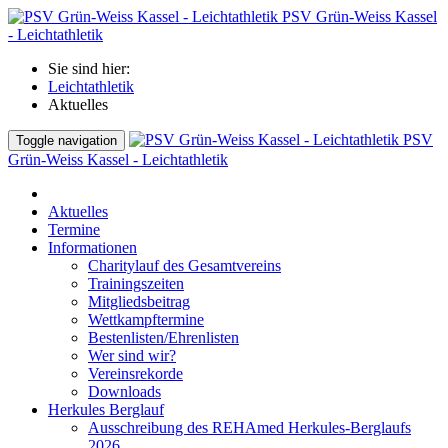
PSV Grün-Weiss Kassel
- Leichtathletik
Sie sind hier:
Leichtathletik
Aktuelles
PSV
Toggle navigation
Grün-Weiss Kassel - Leichtathletik
Aktuelles
Termine
Informationen
Charitylauf des Gesamtvereins
Trainingszeiten
Mitgliedsbeitrag
Wettkampftermine
Bestenlisten/Ehrenlisten
Wer sind wir?
Vereinsrekorde
Downloads
Herkules Berglauf
Ausschreibung des REHAmed Herkules-Berglaufs
2026