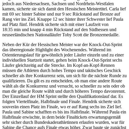
jedoch aus Niedersachsen, Sachsen und Nordrhein-Westfalen
kamen, sicherte sie sich damit den Hessischen Meistertitel. Carla lief
mit 69 sec hinter Sabine und nur 9 sec Rückstand auf Bronze auf
Rang vier ins Ziel. Knappe 12 sec hinter ihrer Schwester lief Paula
auf Platz fünf. Hendrik sicherte sich mit einer Laufzeit von
18:35 min und knapp 4 min Rückstand auf den Südhessen und
neuseeländischen Nationalläufer Toby Scott die Bronzemedaille.
Neben der Kür der Hessischen Meister war der Knock-Out-Sprint
das überregionale Highlight des Wochenendes. Während im
Orientierungslauf für gewöhnlich jeder Läufer einzeln und zu einer
individuellen Startzeit startet, gehen beim Knock-Out-Sprint sechs
Läufer gleichzeitig auf die Strecke. Im Kopf-an-Kopf-Rennen
müssen die Athleten durch hohes Tempo und taktisches Geschick
schneller als ihre Konkurrenz sein, um sich für die nächste Runde zu
qualifizieren. Da gilt es zu entscheiden, ob man eine andere Route
wählt als die Konkurrenz und versucht, so schneller zu sein oder ob
man die gleiche Route wählt und durch höheres Tempo davonrennt.
Der Einzellauf der HM Sprint stellte den Qualifikationslauf dar. Es
folgten Viertelfinale, Halbfinale und Finale. Hendrik sicherte sich
souverän einen Platz im Finale, wo er auf Rang sechs ins Ziel lief.
Paula und Sabine schafften es bis ins Halbfinale. Während Paula ein
Halbfinale erwischte, in dem beide Finaltickets erwartungsgemäß
sehr sicher durch Bundeskaderathletinnen erlaufen wurden, war für
Sabine die Chance aufs Finale etwas höher. Zwar baute sie zunächst