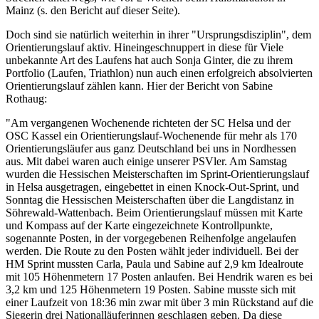
Mainz (s. den Bericht auf dieser Seite).
Doch sind sie natürlich weiterhin in ihrer "Ursprungsdisziplin", dem
Orientierungslauf aktiv. Hineingeschnuppert in diese für Viele
unbekannte Art des Laufens hat auch Sonja Ginter, die zu ihrem
Portfolio (Laufen, Triathlon) nun auch einen erfolgreich absolvierten
Orientierungslauf zählen kann. Hier der Bericht von Sabine
Rothaug:
"Am vergangenen Wochenende richteten der SC Helsa und der
OSC Kassel ein Orientierungslauf-Wochenende für mehr als 170
Orientierungsläufer aus ganz Deutschland bei uns in Nordhessen
aus. Mit dabei waren auch einige unserer PSVler. Am Samstag
wurden die Hessischen Meisterschaften im Sprint-Orientierungslauf
in Helsa ausgetragen, eingebettet in einen Knock-Out-Sprint, und
Sonntag die Hessischen Meisterschaften über die Langdistanz in
Söhrewald-Wattenbach. Beim Orientierungslauf müssen mit Karte
und Kompass auf der Karte eingezeichnete Kontrollpunkte,
sogenannte Posten, in der vorgegebenen Reihenfolge angelaufen
werden. Die Route zu den Posten wählt jeder individuell. Bei der
HM Sprint mussten Carla, Paula und Sabine auf 2,9 km Idealroute
mit 105 Höhenmetern 17 Posten anlaufen. Bei Hendrik waren es bei
3,2 km und 125 Höhenmetern 19 Posten. Sabine musste sich mit
einer Laufzeit von 18:36 min zwar mit über 3 min Rückstand auf die
Siegerin drei Nationalläuferinnen geschlagen geben. Da diese