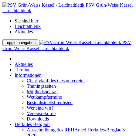
PSV Grün-Weiss Kassel
- Leichtathletik
Sie sind hier:
Leichtathletik
Aktuelles
PSV
Toggle navigation
Grün-Weiss Kassel - Leichtathletik
Aktuelles
Termine
Informationen
Charitylauf des Gesamtvereins
Trainingszeiten
Mitgliedsbeitrag
Wettkampftermine
Bestenlisten/Ehrenlisten
Wer sind wir?
Vereinsrekorde
Downloads
Herkules Berglauf
Ausschreibung des REHAmed Herkules-Berglaufs
2026