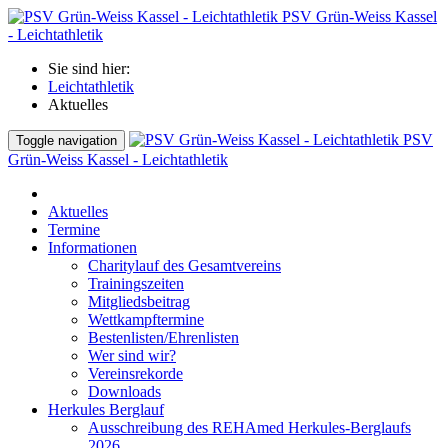
PSV Grün-Weiss Kassel
- Leichtathletik
Sie sind hier:
Leichtathletik
Aktuelles
PSV
Toggle navigation
Grün-Weiss Kassel - Leichtathletik
Aktuelles
Termine
Informationen
Charitylauf des Gesamtvereins
Trainingszeiten
Mitgliedsbeitrag
Wettkampftermine
Bestenlisten/Ehrenlisten
Wer sind wir?
Vereinsrekorde
Downloads
Herkules Berglauf
Ausschreibung des REHAmed Herkules-Berglaufs
2026