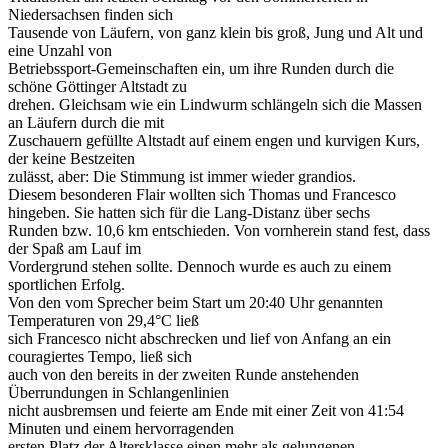
Niedersachsen finden sich
Tausende von Läufern, von ganz klein bis groß, Jung und Alt und
eine Unzahl von
Betriebssport-Gemeinschaften ein, um ihre Runden durch die
schöne Göttinger Altstadt zu
drehen. Gleichsam wie ein Lindwurm schlängeln sich die Massen
an Läufern durch die mit
Zuschauern gefüllte Altstadt auf einem engen und kurvigen Kurs,
der keine Bestzeiten
zulässt, aber: Die Stimmung ist immer wieder grandios.
Diesem besonderen Flair wollten sich Thomas und Francesco
hingeben. Sie hatten sich für die Lang-Distanz über sechs
Runden bzw. 10,6 km entschieden. Von vornherein stand fest, dass
der Spaß am Lauf im
Vordergrund stehen sollte. Dennoch wurde es auch zu einem
sportlichen Erfolg.
Von den vom Sprecher beim Start um 20:40 Uhr genannten
Temperaturen von 29,4°C ließ
sich Francesco nicht abschrecken und lief von Anfang an ein
couragiertes Tempo, ließ sich
auch von den bereits in der zweiten Runde anstehenden
Überrundungen in Schlangenlinien
nicht ausbremsen und feierte am Ende mit einer Zeit von 41:54
Minuten und einem hervorragenden
ersten Platz der Altersklasse einen mehr als gelungenen