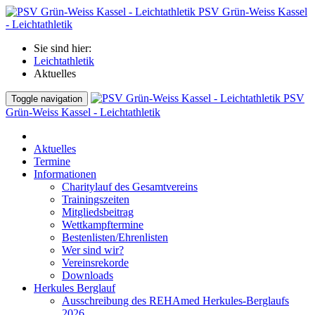
PSV Grün-Weiss Kassel
- Leichtathletik
Sie sind hier:
Leichtathletik
Aktuelles
PSV
Toggle navigation
Grün-Weiss Kassel - Leichtathletik
Aktuelles
Termine
Informationen
Charitylauf des Gesamtvereins
Trainingszeiten
Mitgliedsbeitrag
Wettkampftermine
Bestenlisten/Ehrenlisten
Wer sind wir?
Vereinsrekorde
Downloads
Herkules Berglauf
Ausschreibung des REHAmed Herkules-Berglaufs
2026