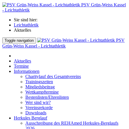
PSV Grün-Weiss Kassel
- Leichtathletik
Sie sind hier:
Leichtathletik
Aktuelles
PSV
Toggle navigation
Grün-Weiss Kassel - Leichtathletik
Aktuelles
Termine
Informationen
Charitylauf des Gesamtvereins
Trainingszeiten
Mitgliedsbeitrag
Wettkampftermine
Bestenlisten/Ehrenlisten
Wer sind wir?
Vereinsrekorde
Downloads
Herkules Berglauf
Ausschreibung des REHAmed Herkules-Berglaufs
2026