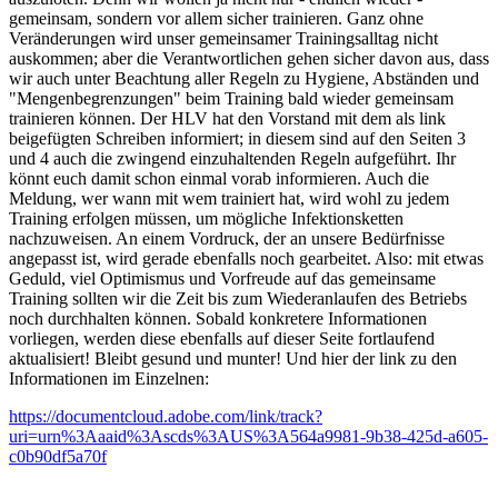
gemeinsam, sondern vor allem sicher trainieren. Ganz ohne
Veränderungen wird unser gemeinsamer Trainingsalltag nicht
auskommen; aber die Verantwortlichen gehen sicher davon aus, dass
wir auch unter Beachtung aller Regeln zu Hygiene, Abständen und
"Mengenbegrenzungen" beim Training bald wieder gemeinsam
trainieren können. Der HLV hat den Vorstand mit dem als link
beigefügten Schreiben informiert; in diesem sind auf den Seiten 3
und 4 auch die zwingend einzuhaltenden Regeln aufgeführt. Ihr
könnt euch damit schon einmal vorab informieren. Auch die
Meldung, wer wann mit wem trainiert hat, wird wohl zu jedem
Training erfolgen müssen, um mögliche Infektionsketten
nachzuweisen. An einem Vordruck, der an unsere Bedürfnisse
angepasst ist, wird gerade ebenfalls noch gearbeitet. Also: mit etwas
Geduld, viel Optimismus und Vorfreude auf das gemeinsame
Training sollten wir die Zeit bis zum Wiederanlaufen des Betriebs
noch durchhalten können. Sobald konkretere Informationen
vorliegen, werden diese ebenfalls auf dieser Seite fortlaufend
aktualisiert! Bleibt gesund und munter! Und hier der link zu den
Informationen im Einzelnen:
https://documentcloud.adobe.com/link/track?
uri=urn%3Aaaid%3Ascds%3AUS%3A564a9981-9b38-425d-a605-
c0b90df5a70f