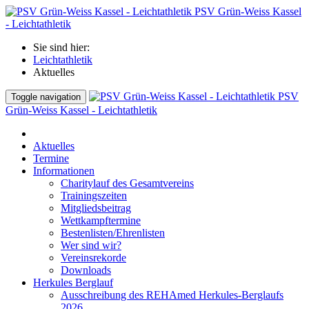
PSV Grün-Weiss Kassel
- Leichtathletik
Sie sind hier:
Leichtathletik
Aktuelles
PSV
Toggle navigation
Grün-Weiss Kassel - Leichtathletik
Aktuelles
Termine
Informationen
Charitylauf des Gesamtvereins
Trainingszeiten
Mitgliedsbeitrag
Wettkampftermine
Bestenlisten/Ehrenlisten
Wer sind wir?
Vereinsrekorde
Downloads
Herkules Berglauf
Ausschreibung des REHAmed Herkules-Berglaufs
2026