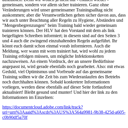
gemeinsam, sondern vor allem sicher trainieren. Ganz ohne
Veränderungen wird unser gemeinsamer Trainingsalltag nicht
auskommen; aber die Verantwortlichen gehen sicher davon aus, dass
wir auch unter Beachtung aller Regeln zu Hygiene, Abständen und
"Mengenbegrenzungen" beim Training bald wieder gemeinsam
trainieren können. Der HLV hat den Vorstand mit dem als link
beigefügten Schreiben informiert; in diesem sind auf den Seiten 3
und 4 auch die zwingend einzuhaltenden Regeln aufgeführt. Ihr
könnt euch damit schon einmal vorab informieren. Auch die
Meldung, wer wann mit wem trainiert hat, wird wohl zu jedem
Training erfolgen müssen, um mögliche Infektionsketten
nachzuweisen. An einem Vordruck, der an unsere Bedürfnisse
angepasst ist, wird gerade ebenfalls noch gearbeitet. Also: mit etwas
Geduld, viel Optimismus und Vorfreude auf das gemeinsame
Training sollten wir die Zeit bis zum Wiederanlaufen des Betriebs
noch durchhalten können. Sobald konkretere Informationen
vorliegen, werden diese ebenfalls auf dieser Seite fortlaufend
aktualisiert! Bleibt gesund und munter! Und hier der link zu den
Informationen im Einzelnen:
https://documentcloud.adobe.com/link/track?
uri=urn%3Aaaid%3Ascds%3AUS%3A564a9981-9b38-425d-a605-
c0b90df5a70f