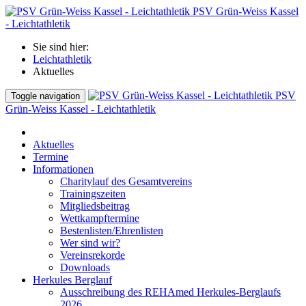
PSV Grün-Weiss Kassel
- Leichtathletik
Sie sind hier:
Leichtathletik
Aktuelles
PSV
Toggle navigation
Grün-Weiss Kassel - Leichtathletik
Aktuelles
Termine
Informationen
Charitylauf des Gesamtvereins
Trainingszeiten
Mitgliedsbeitrag
Wettkampftermine
Bestenlisten/Ehrenlisten
Wer sind wir?
Vereinsrekorde
Downloads
Herkules Berglauf
Ausschreibung des REHAmed Herkules-Berglaufs
2026