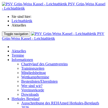
PSV Grün-Weiss Kassel
- Leichtathletik
Sie sind hier:
Leichtathletik
Aktuelles
PSV
Toggle navigation
Grün-Weiss Kassel - Leichtathletik
Aktuelles
Termine
Informationen
Charitylauf des Gesamtvereins
Trainingszeiten
Mitgliedsbeitrag
Wettkampftermine
Bestenlisten/Ehrenlisten
Wer sind wir?
Vereinsrekorde
Downloads
Herkules Berglauf
Ausschreibung des REHAmed Herkules-Berglaufs
2026