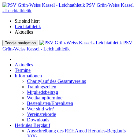
PSV Grün-Weiss Kassel
- Leichtathletik
Sie sind hier:
Leichtathletik
Aktuelles
PSV
Toggle navigation
Grün-Weiss Kassel - Leichtathletik
Aktuelles
Termine
Informationen
Charitylauf des Gesamtvereins
Trainingszeiten
Mitgliedsbeitrag
Wettkampftermine
Bestenlisten/Ehrenlisten
Wer sind wir?
Vereinsrekorde
Downloads
Herkules Berglauf
Ausschreibung des REHAmed Herkules-Berglaufs
2026