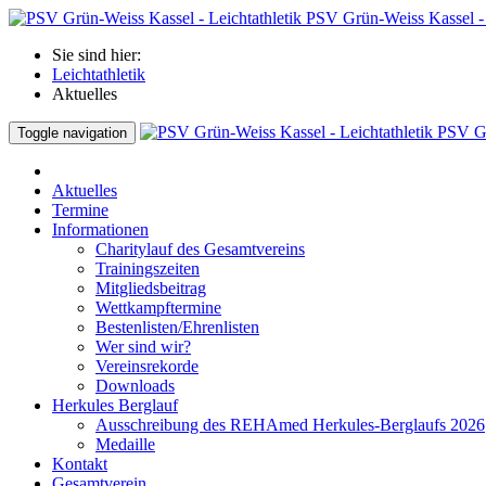
PSV Grün-Weiss Kassel - 
Sie sind hier:
Leichtathletik
Aktuelles
PSV Gr
Toggle navigation
Aktuelles
Termine
Informationen
Charitylauf des Gesamtvereins
Trainingszeiten
Mitgliedsbeitrag
Wettkampftermine
Bestenlisten/Ehrenlisten
Wer sind wir?
Vereinsrekorde
Downloads
Herkules Berglauf
Ausschreibung des REHAmed Herkules-Berglaufs 2026
Medaille
Kontakt
Gesamtverein