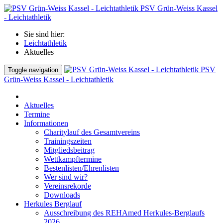
PSV Grün-Weiss Kassel
- Leichtathletik
Sie sind hier:
Leichtathletik
Aktuelles
PSV
Toggle navigation
Grün-Weiss Kassel - Leichtathletik
Aktuelles
Termine
Informationen
Charitylauf des Gesamtvereins
Trainingszeiten
Mitgliedsbeitrag
Wettkampftermine
Bestenlisten/Ehrenlisten
Wer sind wir?
Vereinsrekorde
Downloads
Herkules Berglauf
Ausschreibung des REHAmed Herkules-Berglaufs
2026