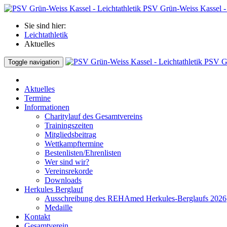
PSV Grün-Weiss Kassel - 
Sie sind hier:
Leichtathletik
Aktuelles
PSV Gr
Toggle navigation
Aktuelles
Termine
Informationen
Charitylauf des Gesamtvereins
Trainingszeiten
Mitgliedsbeitrag
Wettkampftermine
Bestenlisten/Ehrenlisten
Wer sind wir?
Vereinsrekorde
Downloads
Herkules Berglauf
Ausschreibung des REHAmed Herkules-Berglaufs 2026
Medaille
Kontakt
Gesamtverein