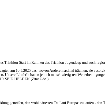
es Triathlon-Start im Rahmen des Triathlon-Jugendcup und auch regio
 wagten am 10.5.2025 das, wovon Andere maximal träumen: sie absolv
en. Unsere LäuferIn hatten jedoch mit schwierigsten Wetterbedingunge
- IHR SEID HELDEN (Zitat Udo!).
ung getroffen, den wohl härtesten Traillauf Europas zu laufen - den Tr