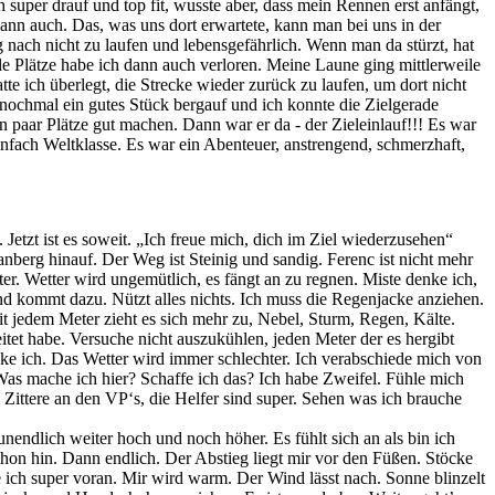
 super drauf und top fit, wusste aber, dass mein Rennen erst anfängt,
ann auch. Das, was uns dort erwartete, kann man bei uns in der
nach nicht zu laufen und lebensgefährlich. Wenn man da stürzt, hat
e Plätze habe ich dann auch verloren. Meine Laune ging mittlerweile
tte ich überlegt, die Strecke wieder zurück zu laufen, um dort nicht
 nochmal ein gutes Stück bergauf und ich konnte die Zielgerade
n paar Plätze gut machen. Dann war er da - der Zieleinlauf!!! Es war
infach Weltklasse. Es war ein Abenteuer, anstrengend, schmerzhaft,
Jetzt ist es soweit. „Ich freue mich, dich im Ziel wiederzusehen“
nberg hinauf. Der Weg ist Steinig und sandig. Ferenc ist nicht mehr
er. Wetter wird ungemütlich, es fängt an zu regnen. Miste denke ich,
Wind kommt dazu. Nützt alles nichts. Ich muss die Regenjacke anziehen.
t jedem Meter zieht es sich mehr zu, Nebel, Sturm, Regen, Kälte.
et habe. Versuche nicht auszukühlen, jeden Meter der es hergibt
denke ich. Das Wetter wird immer schlechter. Ich verabschiede mich von
Was mache ich hier? Schaffe ich das? Ich habe Zweifel. Fühle mich
Zittere an den VP‘s, die Helfer sind super. Sehen was ich brauche
nendlich weiter hoch und noch höher. Es fühlt sich an als bin ich
schon hin. Dann endlich. Der Abstieg liegt mir vor den Füßen. Stöcke
 ich super voran. Mir wird warm. Der Wind lässt nach. Sonne blinzelt