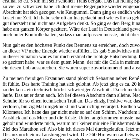
erstmal so ca. 5 km mit sehr schönen Trails bergab. Das hat richtig 
zu viel zu schwitzen habe ich dort meine Regenjacke wieder eingepack
Abschnitt hat sich gezogen wie Kaugummi. Dann ging es endlich wied
kostet nur Zeit. Ich habe sehr oft an Ina gedacht und wie es ihr so ge
gut übersteht und nicht ans Aufgeben denkt. So ging es den Berg hinauf
habe am ganzen Körper gezittert. Wäre der Lauf in Deutschland gewe
noch unter Kontrolle halten, sodass man aufpassen musste, nicht über 
Nun galt es den höchsten Punkt des Rennens zu erreichen, doch zuvor 
an dieser VP meine Energie wieder auffüllen. Es gab Sandwiches mit S
in dieser Situation war es für mich erstmal die richtige Entscheidun
so gezittert habe, war es dem guten Mann, der mir die Cola in meinen
ein riesen Lob aussprechen. Sie waren super zuvorkommend und absolu
Zu meinen freudigen Erstaunen stand plötzlich Sebastian neben René 
fit fühlte. Das harte Training hat sich gelohnt. Ab jetzt ging es ca.
zu denken - ein technisch höchst schwieriger Abschnitt. Da ich merkte
laufe. Das tat er dann auch. Ich lief diesen Abschnitt dann alleine. N
Schuhe für so einen technischen Trail an. Das einzig Positive war, d
verloren, bin zig Mal umgeknickt und war richtig verärgert. Endlich
Kilometer. Ich hatte das gar nicht mehr so auf den Schirm. Nachdem i
Ausblick auf das Meer und die Küste. Unten angekommen musste man du
geholt und wunderte mich, warum mir keiner mir eine Finishermedalie 
Ziel des Marathon sei! Also bin ich dieses Mal durchgelaufen. Jetzt m
Distanz noch einmal anstrengend wird. Die 260 Hm waren auf etwas m