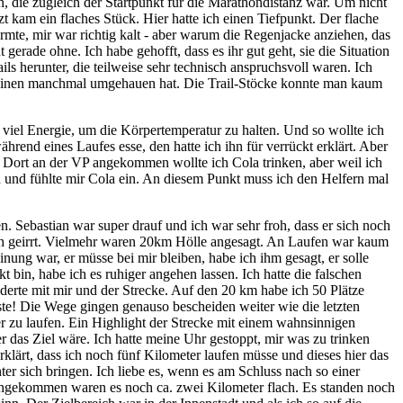
, die zugleich der Startpunkt für die Marathondistanz war. Um nicht
 kam ein flaches Stück. Hier hatte ich einen Tiefpunkt. Der flache
te, mir war richtig kalt - aber warum die Regenjacke anziehen, das
gerade ohne. Ich habe gehofft, dass es ihr gut geht, sie die Situation
ils herunter, die teilweise sehr technisch anspruchsvoll waren. Ich
es einen manchmal umgehauen hat. Die Trail-Stöcke konnte man kaum
 viel Energie, um die Körpertemperatur zu halten. Und so wollte ich
rend eines Laufes esse, den hatte ich ihn für verrückt erklärt. Aber
e. Dort an der VP angekommen wollte ich Cola trinken, aber weil ich
n und fühlte mir Cola ein. An diesem Punkt muss ich den Helfern mal
 Sebastian war super drauf und ich war sehr froh, dass er sich noch
t sich geirrt. Vielmehr waren 20km Hölle angesagt. An Laufen war kaum
inung war, er müsse bei mir bleiben, habe ich ihm gesagt, er solle
t bin, habe ich es ruhiger angehen lassen. Ich hatte die falschen
aderte mit mir und der Strecke. Auf den 20 km habe ich 50 Plätze
ste! Die Wege gingen genauso bescheiden weiter wie die letzten
er zu laufen. Ein Highlight der Strecke mit einem wahnsinnigen
das Ziel wäre. Ich hatte meine Uhr gestoppt, mir was zu trinken
klärt, dass ich noch fünf Kilometer laufen müsse und dieses hier das
er sich bringen. Ich liebe es, wenn es am Schluss nach so einer
 angekommen waren es noch ca. zwei Kilometer flach. Es standen noch