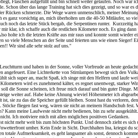
egt, Flaschen aufgefüllt und bin schnell weiter gelaufen. Noch war ich
 Schon über das lange Training hat sich dies gezeigt, und so war es d
, der Rücken schmerzte. Die Wege waren unmenschlich, meiner Meinung 
s ganz vorsichtig an, mich überholten um die 40-50 Mitläufer, so viel
uch noch das letzte Stück bergab, die Serpentinen runter. Kurzzeitig ha
mir klar, ich schaffe auch die restlichen Kilometer noch. Es ging dann
so holte ich die letzten Kräfte aus mir raus und konnte somit wieder ei
n so viele Menschen an der Seite und feierten uns wie einen Sieger! E
!! Wir sind alle sehr stolz auf uns."
Leuchtturm und haben in der Sonne, voller Vorfreude an heute gedacht. 
en angefeuert. Eine Lichterkette von Stirnlampen bewegt sich den Vulka
lt sich super an, macht Spaß, ich singe mit den Helfern und laufe weit
aar Kilometern wird es zunehmend kälter, es regnet unentwegt, starker 
oll die Sonne scheinen, ich freue mich darauf und bin guter Dinge. Mi
eige weiter auf. Habe keine Ahnung wieviel Höhenmeter ich abgearbeit
 ist, sie zu das die Speicher gefüllt bleiben. Sonst hast du verloren, 
. Stöcke fliegen fast weg, wären sie nicht an meinem Handschuh fest. 
en? Kann meine Laufweste nicht mehr bedienen, bin zu sehr ausgekühlt. 
ht nicht. Ich motiviere mich mit allen möglichen positiven Gedanken.
st nicht mehr weit bis zum höchsten Punkt. Und dennoch zieht es sich u
r Unwetterfront umher. Kein Ende in Sicht. Durchhalten Ina, kriegst du 
gen totale Aufmerksamkeit, es geht langsamer als sonst, dennoch komme