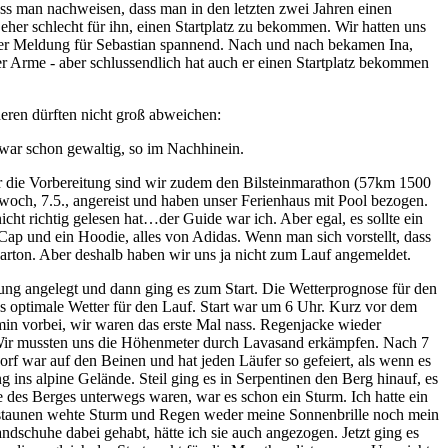
uss man nachweisen, dass man in den letzten zwei Jahren einen
eher schlecht für ihn, einen Startplatz zu bekommen. Wir hatten uns
der Meldung für Sebastian spannend. Nach und nach bekamen Ina,
 Arme - aber schlussendlich hat auch er einen Startplatz bekommen
deren dürften nicht groß abweichen:
ar schon gewaltig, so im Nachhinein.
r die Vorbereitung sind wir zudem den Bilsteinmarathon (57km 1500
twoch, 7.5., angereist und haben unser Ferienhaus mit Pool bezogen.
ht richtig gelesen hat…der Guide war ich. Aber egal, es sollte ein
Cap und ein Hoodie, alles von Adidas. Wenn man sich vorstellt, dass
rkarton. Aber deshalb haben wir uns ja nicht zum Lauf angemeldet.
ung angelegt und dann ging es zum Start. Die Wetterprognose für den
 optimale Wetter für den Lauf. Start war um 6 Uhr. Kurz vor dem
in vorbei, wir waren das erste Mal nass. Regenjacke wieder
. Wir mussten uns die Höhenmeter durch Lavasand erkämpfen. Nach 7
rf war auf den Beinen und hat jeden Läufer so gefeiert, als wenn es
 ins alpine Gelände. Steil ging es in Serpentinen den Berg hinauf, es
 des Berges unterwegs waren, war es schon ein Sturm. Ich hatte ein
Erstaunen wehte Sturm und Regen weder meine Sonnenbrille noch mein
schuhe dabei gehabt, hätte ich sie auch angezogen. Jetzt ging es