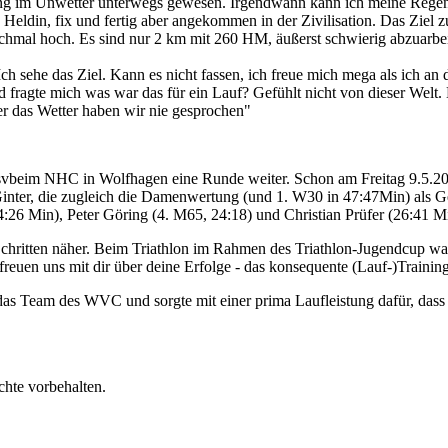
ng im Unwetter unterwegs gewesen. Irgendwann kann ich meine Regenj
ne Heldin, fix und fertig aber angekommen in der Zivilisation. Das Zi
Nochmal hoch. Es sind nur 2 km mit 260 HM, äußerst schwierig abzuar
 Ich sehe das Ziel. Kann es nicht fassen, ich freue mich mega als ich 
d fragte mich was war das für ein Lauf? Gefühlt nicht von dieser Welt. 
ber das Wetter haben wir nie gesprochen"
esvbeim NHC in Wolfhagen eine Runde weiter. Schon am Freitag 9.5.2
inter, die zugleich die Damenwertung (und 1. W30 in 47:47Min) als 
:26 Min), Peter Göring (4. M65, 24:18) und Christian Prüfer (26:41 M
hritten näher. Beim Triathlon im Rahmen des Triathlon-Jugendcup war
euen uns mit dir über deine Erfolge - das konsequente (Lauf-)Training i
as Team des WVC und sorgte mit einer prima Laufleistung dafür, dass
chte vorbehalten.