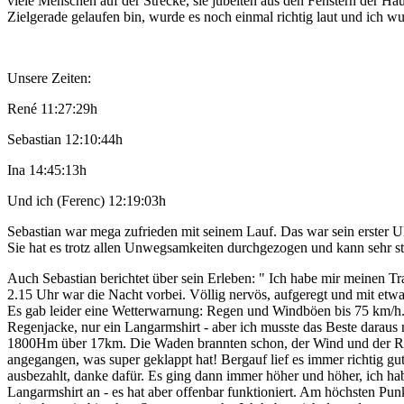
viele Menschen auf der Strecke, sie jubelten aus den Fenstern der Hä
Zielgerade gelaufen bin, wurde es noch einmal richtig laut und ich wu
Unsere Zeiten:
René 11:27:29h
Sebastian 12:10:44h
Ina 14:45:13h
Und ich (Ferenc) 12:19:03h
Sebastian war mega zufrieden mit seinem Lauf. Das war sein erster Ult
Sie hat es trotz allen Unwegsamkeiten durchgezogen und kann sehr st
Auch Sebastian berichtet über sein Erleben: " Ich habe mir meinen Tr
2.15 Uhr war die Nacht vorbei. Völlig nervös, aufgeregt und mit etwa
Es gab leider eine Wetterwarnung: Regen und Windböen bis 75 km/h. Pün
Regenjacke, nur ein Langarmshirt - aber ich musste das Beste daraus
1800Hm über 17km. Die Waden brannten schon, der Wind und der Regen
angegangen, was super geklappt hat! Bergauf lief es immer richtig gut,
ausbezahlt, danke dafür. Es ging dann immer höher und höher, ich habe
Langarmshirt an - es hat aber offenbar funktioniert. Am höchsten Pun