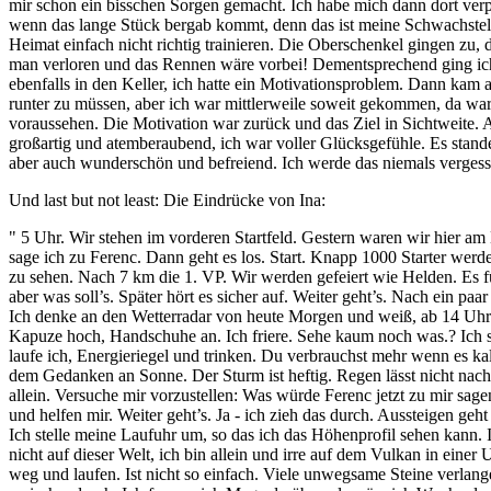
mir schon ein bisschen Sorgen gemacht. Ich habe mich dann dort verpfl
wenn das lange Stück bergab kommt, denn das ist meine Schwachstelle.
Heimat einfach nicht richtig trainieren. Die Oberschenkel gingen zu
man verloren und das Rennen wäre vorbei! Dementsprechend ging ich e
ebenfalls in den Keller, ich hatte ein Motivationsproblem. Dann kam a
runter zu müssen, aber ich war mittlerweile soweit gekommen, da war 
voraussehen. Die Motivation war zurück und das Ziel in Sichtweite. Al
großartig und atemberaubend, ich war voller Glücksgefühle. Es stande
aber auch wunderschön und befreiend. Ich werde das niemals vergessen
Und last but not least: Die Eindrücke von Ina:
" 5 Uhr. Wir stehen im vorderen Startfeld. Gestern waren wir hier am 
sage ich zu Ferenc. Dann geht es los. Start. Knapp 1000 Starter werd
zu sehen. Nach 7 km die 1. VP. Wir werden gefeiert wie Helden. Es füh
aber was soll’s. Später hört es sicher auf. Weiter geht’s. Nach ein p
Ich denke an den Wetterradar von heute Morgen und weiß, ab 14 Uhr s
Kapuze hoch, Handschuhe an. Ich friere. Sehe kaum noch was.? Ich st
laufe ich, Energieriegel und trinken. Du verbrauchst mehr wenn es kalt
dem Gedanken an Sonne. Der Sturm ist heftig. Regen lässt nicht nach
allein. Versuche mir vorzustellen: Was würde Ferenc jetzt zu mir sag
und helfen mir. Weiter geht’s. Ja - ich zieh das durch. Aussteigen ge
Ich stelle meine Laufuhr um, so das ich das Höhenprofil sehen kann. I
nicht auf dieser Welt, ich bin allein und irre auf dem Vulkan in eine
weg und laufen. Ist nicht so einfach. Viele unwegsame Steine verlan