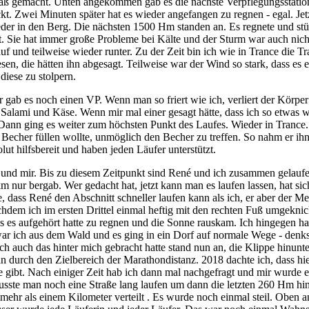
Spaß gemacht. Unten angekommen gab es die nächste Verpflegungsstation
t. Zwei Minuten später hat es wieder angefangen zu regnen - egal. Jetzt
er in den Berg. Die nächsten 1500 Hm standen an. Es regnete und stürm
ht. Sie hat immer große Probleme bei Kälte und der Sturm war auch nicht 
 und teilweise wieder runter. Zu der Zeit bin ich wie in Trance die Tra
sen, die hätten ihn abgesagt. Teilweise war der Wind so stark, dass 
diese zu stolpern.
gab es noch einen VP. Wenn man so friert wie ich, verliert der Körper
alami und Käse. Wenn mir mal einer gesagt hätte, dass ich so etwas wäh
g. Dann ging es weiter zum höchsten Punkt des Laufes. Wieder in Tranc
 Becher füllen wollte, unmöglich den Becher zu treffen. So nahm er ih
t hilfsbereit und haben jeden Läufer unterstützt.
und mir. Bis zu diesem Zeitpunkt sind René und ich zusammen gelaufen.
 20 km nur bergab. Wer gedacht hat, jetzt kann man es laufen lassen, ha
, dass René den Abschnitt schneller laufen kann als ich, er aber der Me
achdem ich im ersten Drittel einmal heftig mit den rechten Fuß umgeknick
ass es aufgehört hatte zu regnen und die Sonne rauskam. Ich hingegen h
 war ich aus dem Wald und es ging in ein Dorf auf normale Wege - denk
ch auch das hinter mich gebracht hatte stand nun an, die Klippe hinunt
rch den Zielbereich der Marathondistanz. 2018 dachte ich, dass hier 
gibt. Nach einiger Zeit hab ich dann mal nachgefragt und mir wurde er
usste man noch eine Straße lang laufen um dann die letzten 260 Hm hint
ehr als einem Kilometer verteilt . Es wurde noch einmal steil. Oben