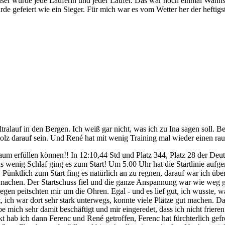
user wurde jede Läuferin und jeder Läufer. Das war noch einmal Wahnsin
rde gefeiert wie ein Sieger. Für mich war es vom Wetter her der heftig
ralauf in den Bergen. Ich weiß gar nicht, was ich zu Ina sagen soll. Be
olz darauf sein. Und René hat mit wenig Training mal wieder einen ra
aum erfüllen können!! In 12:10,44 Std und Platz 344, Platz 28 der Deu
s wenig Schlaf ging es zum Start! Um 5.00 Uhr hat die Startlinie aufgem
ktlich zum Start fing es natürlich an zu regnen, darauf war ich überha
 machen. Der Startschuss fiel und die ganze Anspannung war wie weg ge
 peitschten mir um die Ohren. Egal - und es lief gut, ich wusste, w
 ich war dort sehr stark unterwegs, konnte viele Plätze gut machen. Das
 mich sehr damit beschäftigt und mir eingeredet, dass ich nicht frieren
kt hab ich dann Ferenc und René getroffen, Ferenc hat fürchterlich gef