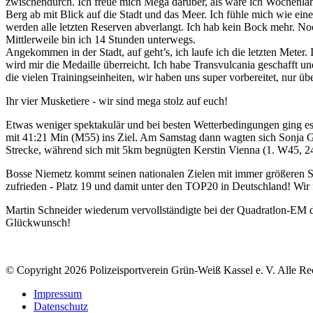
zwischendurch. Ich freue mich Mega darüber, als wäre ich Wochenla
Berg ab mit Blick auf die Stadt und das Meer. Ich fühle mich wie ei
werden alle letzten Reserven abverlangt. Ich hab kein Bock mehr. 
Mittlerweile bin ich 14 Stunden unterwegs.
Angekommen in der Stadt, auf geht’s, ich laufe ich die letzten Meter.
wird mir die Medaille überreicht. Ich habe Transvulcania geschafft un
die vielen Trainingseinheiten, wir haben uns super vorbereitet, nur ü
Ihr vier Musketiere - wir sind mega stolz auf euch!
Etwas weniger spektakulär und bei besten Wetterbedingungen ging 
mit 41:21 Min (M55) ins Ziel. Am Samstag dann wagten sich Sonja G
Strecke, während sich mit 5km begnügten Kerstin Vienna (1. W45, 24
Bosse Niemetz kommt seinen nationalen Zielen mit immer größeren Sc
zufrieden - Platz 19 und damit unter den TOP20 in Deutschland! Wir fr
Martin Schneider wiederum vervollständigte bei der Quadratlon-EM d
Glückwunsch!
© Copyright 2026 Polizeisportverein Grün-Weiß Kassel e. V. Alle Re
Impressum
Datenschutz