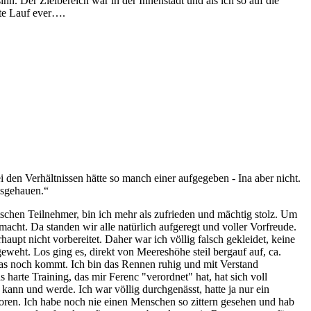
n. Der Zielbereich war in der Innenstadt und als ich so auf die
ste Lauf ever….
i den Verhältnissen hätte so manch einer aufgegeben - Ina aber nicht.
usgehauen.“
tschen Teilnehmer, bin ich mehr als zufrieden und mächtig stolz. Um
acht. Da standen wir alle natürlich aufgeregt und voller Vorfreude.
upt nicht vorbereitet. Daher war ich völlig falsch gekleidet, keine
weht. Los ging es, direkt von Meereshöhe steil bergauf auf, ca.
as noch kommt. Ich bin das Rennen ruhig und mit Verstand
 harte Training, das mir Ferenc "verordnet" hat, hat sich voll
 kann und werde. Ich war völlig durchgenässt, hatte ja nur ein
roren. Ich habe noch nie einen Menschen so zittern gesehen und hab