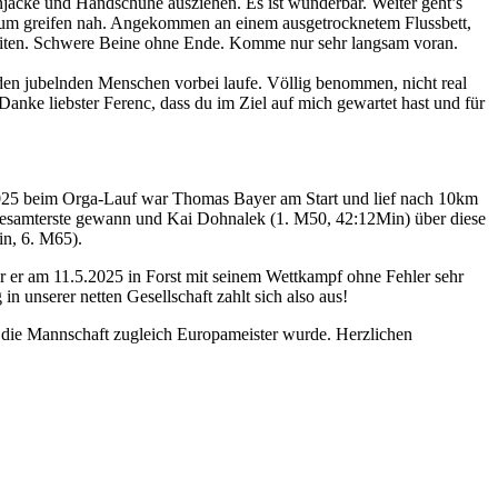
acke und Handschuhe ausziehen. Es ist wunderbar. Weiter geht’s
el zum greifen nah. Angekommen an einem ausgetrocknetem Flussbett,
beiten. Schwere Beine ohne Ende. Komme nur sehr langsam voran.
an den jubelnden Menschen vorbei laufe. Völlig benommen, nicht real
Danke liebster Ferenc, dass du im Ziel auf mich gewartet hast und für
025 beim Orga-Lauf war Thomas Bayer am Start und lief nach 10km
Gesamterste gewann und Kai Dohnalek (1. M50, 42:12Min) über diese
in, 6. M65).
 er am 11.5.2025 in Forst mit seinem Wettkampf ohne Fehler sehr
n unserer netten Gesellschaft zahlt sich also aus!
 die Mannschaft zugleich Europameister wurde. Herzlichen