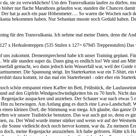
ür da, sie zu verwirklichen! Um den Transvulkania laufen zu dürfen, m
n bisher nur flache Marathons gelaufen war, standen die Chancen damit 
n. Der hat ja auch ein paar Höhenmeter…. So waren die Wochen nach 
vulkania bekommen haben. Nur Sebastian musste noch Geduld haben. Der
Training für den Transvulkania. Ich nehme mal meine Daten, denn die An
127 x Herkulestreppen (535 Stufen x 127= 67945 Treppenstufen) Das w
uf uns zukommt. Dementsprechend habe ich unser Training geplant. Fü
. Wir alle standen super da. Dann ging es endlich los! Wir sind am Mit
rfall gemacht, wo dann jedoch kein Wasserfall war, weil der Guide nic
rtnummer. Die Spannung steigt. Im Starterkarton war ein T-Shirt, ein 
shirt dazu kommt, ist das mal ein Starterbeutel - oder eher ein Starte
och schön entspannt einen Kaffee im Bett, Frühstück, die Laufausrüst
nd auf den Gipfeln Windgeschwindigkeiten bis zu 70 hm/h. Nicht dass
so Regenjacke auspacken und anziehen. Der Schauer war nach etwas 5 m
 2300 Hm zu bezwingen. Am Anfang ging es durch eine Lava-Landschaft
n einen kleinen Dorf, die Stimmung war mega. Ich glaube, das ganze Do
ten wir unsere Trailstöcke benutzen. Das war auch gut so, denn es ging
men, zu. Der Wind wurde immer stärker und wenn wir auf der Westseite
ss die Sonne vielleicht doch noch hervor kommt, war da. Zu meinem 
och, meine Regenjacke anzuziehen. Ich habe gefroren. Hätte ich Hand