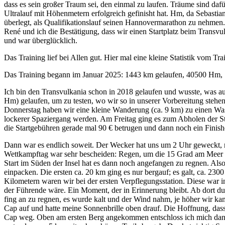
dass es sein großer Traum sei, den einmal zu laufen. Träume sind daf
Ultralauf mit Höhenmetern erfolgreich gefinisht hat. Hm, da Sebastia
überlegt, als Qualifikationslauf seinen Hannovermarathon zu nehme
René und ich die Bestätigung, dass wir einen Startplatz beim Trans
und war überglücklich.
Das Training lief bei Allen gut. Hier mal eine kleine Statistik vom 
Das Training begann im Januar 2025: 1443 km gelaufen, 40500 Hm, 
Ich bin den Transvulkania schon in 2018 gelaufen und wusste, was a
Hm) gelaufen, um zu testen, wo wir so in unserer Vorbereitung stehen
Donnerstag haben wir eine kleine Wanderung (ca. 9 km) zu einen Wasse
lockerer Spaziergang werden. Am Freitag ging es zum Abholen der Sta
die Startgebühren gerade mal 90 € betrugen und dann noch ein Finisher
Dann war es endlich soweit. Der Wecker hat uns um 2 Uhr geweckt, n
Wettkampftag war sehr bescheiden: Regen, um die 15 Grad am Meer u
Start im Süden der Insel hat es dann noch angefangen zu regnen. Al
einpacken. Die ersten ca. 20 km ging es nur bergauf; es galt, ca.
Kilometern waren wir bei der ersten Verpflegungsstation. Diese war i
der Führende wäre. Ein Moment, der in Erinnerung bleibt. Ab dort durf
fing an zu regnen, es wurde kalt und der Wind nahm, je höher wir ka
Cap auf und hatte meine Sonnenbrille oben drauf. Die Hoffnung, da
Cap weg. Oben am ersten Berg angekommen entschloss ich mich dann d