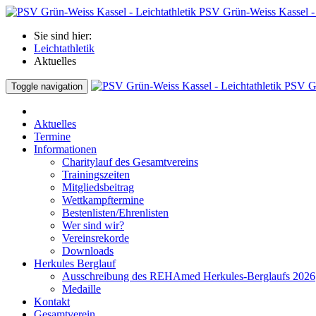
PSV Grün-Weiss Kassel - 
Sie sind hier:
Leichtathletik
Aktuelles
PSV Gr
Toggle navigation
Aktuelles
Termine
Informationen
Charitylauf des Gesamtvereins
Trainingszeiten
Mitgliedsbeitrag
Wettkampftermine
Bestenlisten/Ehrenlisten
Wer sind wir?
Vereinsrekorde
Downloads
Herkules Berglauf
Ausschreibung des REHAmed Herkules-Berglaufs 2026
Medaille
Kontakt
Gesamtverein