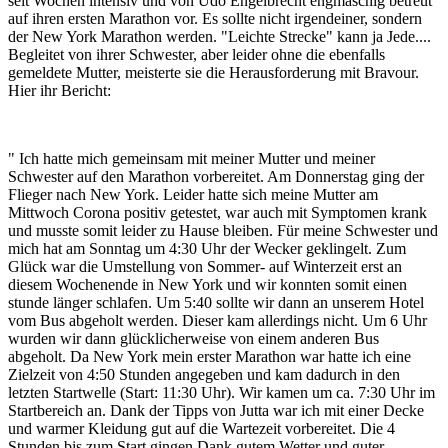
seit Wochen intensiv und von Udo Engelbrecht engmaschig betreut
auf ihren ersten Marathon vor. Es sollte nicht irgendeiner, sondern
der New York Marathon werden. "Leichte Strecke" kann ja Jede....
Begleitet von ihrer Schwester, aber leider ohne die ebenfalls
gemeldete Mutter, meisterte sie die Herausforderung mit Bravour.
Hier ihr Bericht:
" Ich hatte mich gemeinsam mit meiner Mutter und meiner
Schwester auf den Marathon vorbereitet. Am Donnerstag ging der
Flieger nach New York. Leider hatte sich meine Mutter am
Mittwoch Corona positiv getestet, war auch mit Symptomen krank
und musste somit leider zu Hause bleiben. Für meine Schwester und
mich hat am Sonntag um 4:30 Uhr der Wecker geklingelt. Zum
Glück war die Umstellung von Sommer- auf Winterzeit erst an
diesem Wochenende in New York und wir konnten somit einen
stunde länger schlafen. Um 5:40 sollte wir dann an unserem Hotel
vom Bus abgeholt werden. Dieser kam allerdings nicht. Um 6 Uhr
wurden wir dann glücklicherweise von einem anderen Bus
abgeholt. Da New York mein erster Marathon war hatte ich eine
Zielzeit von 4:50 Stunden angegeben und kam dadurch in den
letzten Startwelle (Start: 11:30 Uhr). Wir kamen um ca. 7:30 Uhr im
Startbereich an. Dank der Tipps von Jutta war ich mit einer Decke
und warmer Kleidung gut auf die Wartezeit vorbereitet. Die 4
Stunden bis zum Start gingen Dank gutem Wetter und guter