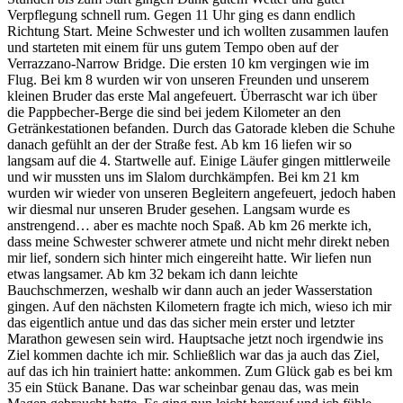
Verpflegung schnell rum. Gegen 11 Uhr ging es dann endlich
Richtung Start. Meine Schwester und ich wollten zusammen laufen
und starteten mit einem für uns gutem Tempo oben auf der
Verrazzano-Narrow Bridge. Die ersten 10 km vergingen wie im
Flug. Bei km 8 wurden wir von unseren Freunden und unserem
kleinen Bruder das erste Mal angefeuert. Überrascht war ich über
die Pappbecher-Berge die sind bei jedem Kilometer an den
Getränkestationen befanden. Durch das Gatorade kleben die Schuhe
danach gefühlt an der der Straße fest. Ab km 16 liefen wir so
langsam auf die 4. Startwelle auf. Einige Läufer gingen mittlerweile
und wir mussten uns im Slalom durchkämpfen. Bei km 21 km
wurden wir wieder von unseren Begleitern angefeuert, jedoch haben
wir diesmal nur unseren Bruder gesehen. Langsam wurde es
anstrengend… aber es machte noch Spaß. Ab km 26 merkte ich,
dass meine Schwester schwerer atmete und nicht mehr direkt neben
mir lief, sondern sich hinter mich eingereiht hatte. Wir liefen nun
etwas langsamer. Ab km 32 bekam ich dann leichte
Bauchschmerzen, weshalb wir dann auch an jeder Wasserstation
gingen. Auf den nächsten Kilometern fragte ich mich, wieso ich mir
das eigentlich antue und das das sicher mein erster und letzter
Marathon gewesen sein wird. Hauptsache jetzt noch irgendwie ins
Ziel kommen dachte ich mir. Schließlich war das ja auch das Ziel,
auf das ich hin trainiert hatte: ankommen. Zum Glück gab es bei km
35 ein Stück Banane. Das war scheinbar genau das, was mein