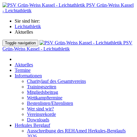
PSV Grün-Weiss Kassel
- Leichtathletik
Sie sind hier:
Leichtathletik
Aktuelles
PSV
Toggle navigation
Grün-Weiss Kassel - Leichtathletik
Aktuelles
Termine
Informationen
Charitylauf des Gesamtvereins
Trainingszeiten
Mitgliedsbeitrag
Wettkampftermine
Bestenlisten/Ehrenlisten
Wer sind wir?
Vereinsrekorde
Downloads
Herkules Berglauf
Ausschreibung des REHAmed Herkules-Berglaufs
2026