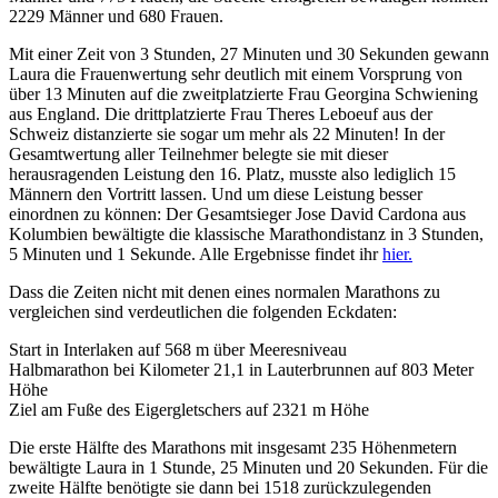
2229 Männer und 680 Frauen.
Mit einer Zeit von 3 Stunden, 27 Minuten und 30 Sekunden gewann
Laura die Frauenwertung sehr deutlich mit einem Vorsprung von
über 13 Minuten auf die zweitplatzierte Frau Georgina Schwiening
aus England. Die drittplatzierte Frau Theres Leboeuf aus der
Schweiz distanzierte sie sogar um mehr als 22 Minuten! In der
Gesamtwertung aller Teilnehmer belegte sie mit dieser
herausragenden Leistung den 16. Platz, musste also lediglich 15
Männern den Vortritt lassen. Und um diese Leistung besser
einordnen zu können: Der Gesamtsieger Jose David Cardona aus
Kolumbien bewältigte die klassische Marathondistanz in 3 Stunden,
5 Minuten und 1 Sekunde. Alle Ergebnisse findet ihr
hier.
Dass die Zeiten nicht mit denen eines normalen Marathons zu
vergleichen sind verdeutlichen die folgenden Eckdaten:
Start in Interlaken auf 568 m über Meeresniveau
Halbmarathon bei Kilometer 21,1 in Lauterbrunnen auf 803 Meter
Höhe
Ziel am Fuße des Eigergletschers auf 2321 m Höhe
Die erste Hälfte des Marathons mit insgesamt 235 Höhenmetern
bewältigte Laura in 1 Stunde, 25 Minuten und 20 Sekunden. Für die
zweite Hälfte benötigte sie dann bei 1518 zurückzulegenden