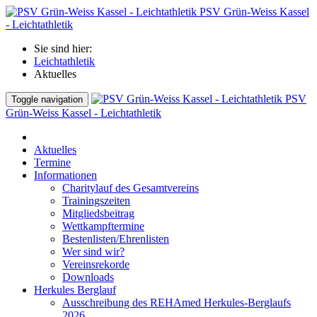
PSV Grün-Weiss Kassel
- Leichtathletik
Sie sind hier:
Leichtathletik
Aktuelles
PSV
Toggle navigation
Grün-Weiss Kassel - Leichtathletik
Aktuelles
Termine
Informationen
Charitylauf des Gesamtvereins
Trainingszeiten
Mitgliedsbeitrag
Wettkampftermine
Bestenlisten/Ehrenlisten
Wer sind wir?
Vereinsrekorde
Downloads
Herkules Berglauf
Ausschreibung des REHAmed Herkules-Berglaufs
2026