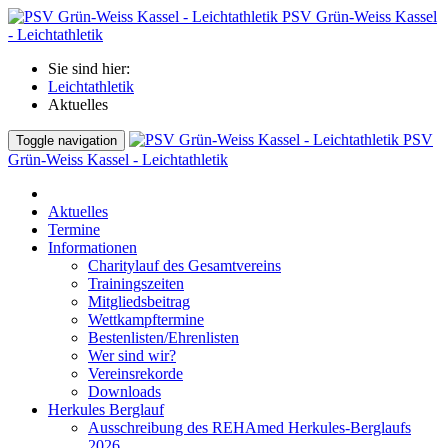
PSV Grün-Weiss Kassel
- Leichtathletik
Sie sind hier:
Leichtathletik
Aktuelles
PSV
Toggle navigation
Grün-Weiss Kassel - Leichtathletik
Aktuelles
Termine
Informationen
Charitylauf des Gesamtvereins
Trainingszeiten
Mitgliedsbeitrag
Wettkampftermine
Bestenlisten/Ehrenlisten
Wer sind wir?
Vereinsrekorde
Downloads
Herkules Berglauf
Ausschreibung des REHAmed Herkules-Berglaufs
2026