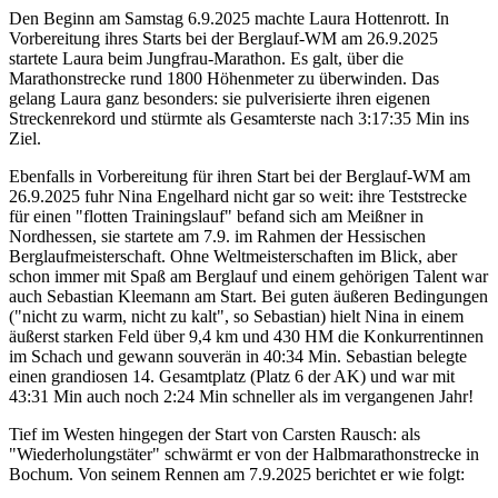
Den Beginn am Samstag 6.9.2025 machte Laura Hottenrott. In
Vorbereitung ihres Starts bei der Berglauf-WM am 26.9.2025
startete Laura beim Jungfrau-Marathon. Es galt, über die
Marathonstrecke rund 1800 Höhenmeter zu überwinden. Das
gelang Laura ganz besonders: sie pulverisierte ihren eigenen
Streckenrekord und stürmte als Gesamterste nach 3:17:35 Min ins
Ziel.
Ebenfalls in Vorbereitung für ihren Start bei der Berglauf-WM am
26.9.2025 fuhr Nina Engelhard nicht gar so weit: ihre Teststrecke
für einen "flotten Trainingslauf" befand sich am Meißner in
Nordhessen, sie startete am 7.9. im Rahmen der Hessischen
Berglaufmeisterschaft. Ohne Weltmeisterschaften im Blick, aber
schon immer mit Spaß am Berglauf und einem gehörigen Talent war
auch Sebastian Kleemann am Start. Bei guten äußeren Bedingungen
("nicht zu warm, nicht zu kalt", so Sebastian) hielt Nina in einem
äußerst starken Feld über 9,4 km und 430 HM die Konkurrentinnen
im Schach und gewann souverän in 40:34 Min. Sebastian belegte
einen grandiosen 14. Gesamtplatz (Platz 6 der AK) und war mit
43:31 Min auch noch 2:24 Min schneller als im vergangenen Jahr!
Tief im Westen hingegen der Start von Carsten Rausch: als
"Wiederholungstäter" schwärmt er von der Halbmarathonstrecke in
Bochum. Von seinem Rennen am 7.9.2025 berichtet er wie folgt: