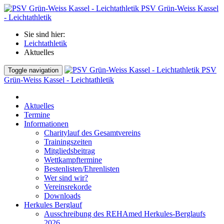
PSV Grün-Weiss Kassel
- Leichtathletik
Sie sind hier:
Leichtathletik
Aktuelles
PSV
Toggle navigation
Grün-Weiss Kassel - Leichtathletik
Aktuelles
Termine
Informationen
Charitylauf des Gesamtvereins
Trainingszeiten
Mitgliedsbeitrag
Wettkampftermine
Bestenlisten/Ehrenlisten
Wer sind wir?
Vereinsrekorde
Downloads
Herkules Berglauf
Ausschreibung des REHAmed Herkules-Berglaufs
2026