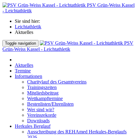
PSV Grün-Weiss Kassel
- Leichtathletik
Sie sind hier:
Leichtathletik
Aktuelles
PSV
Toggle navigation
Grün-Weiss Kassel - Leichtathletik
Aktuelles
Termine
Informationen
Charitylauf des Gesamtvereins
Trainingszeiten
Mitgliedsbeitrag
Wettkampftermine
Bestenlisten/Ehrenlisten
Wer sind wir?
Vereinsrekorde
Downloads
Herkules Berglauf
Ausschreibung des REHAmed Herkules-Berglaufs
2026