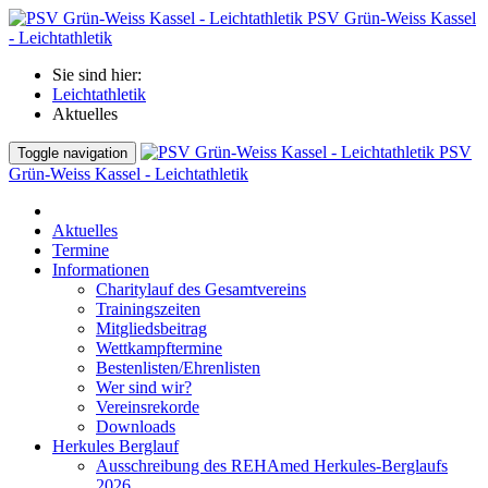
PSV Grün-Weiss Kassel
- Leichtathletik
Sie sind hier:
Leichtathletik
Aktuelles
PSV
Toggle navigation
Grün-Weiss Kassel - Leichtathletik
Aktuelles
Termine
Informationen
Charitylauf des Gesamtvereins
Trainingszeiten
Mitgliedsbeitrag
Wettkampftermine
Bestenlisten/Ehrenlisten
Wer sind wir?
Vereinsrekorde
Downloads
Herkules Berglauf
Ausschreibung des REHAmed Herkules-Berglaufs
2026