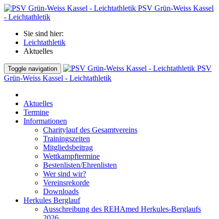
PSV Grün-Weiss Kassel
- Leichtathletik
Sie sind hier:
Leichtathletik
Aktuelles
PSV
Toggle navigation
Grün-Weiss Kassel - Leichtathletik
Aktuelles
Termine
Informationen
Charitylauf des Gesamtvereins
Trainingszeiten
Mitgliedsbeitrag
Wettkampftermine
Bestenlisten/Ehrenlisten
Wer sind wir?
Vereinsrekorde
Downloads
Herkules Berglauf
Ausschreibung des REHAmed Herkules-Berglaufs
2026