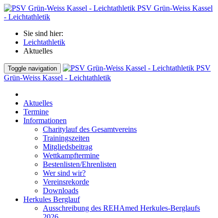
PSV Grün-Weiss Kassel
- Leichtathletik
Sie sind hier:
Leichtathletik
Aktuelles
PSV
Toggle navigation
Grün-Weiss Kassel - Leichtathletik
Aktuelles
Termine
Informationen
Charitylauf des Gesamtvereins
Trainingszeiten
Mitgliedsbeitrag
Wettkampftermine
Bestenlisten/Ehrenlisten
Wer sind wir?
Vereinsrekorde
Downloads
Herkules Berglauf
Ausschreibung des REHAmed Herkules-Berglaufs
2026