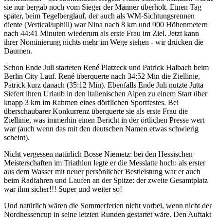
sie nur bergab noch vom Sieger der Männer überholt. Einen Tag
später, beim Tegelberglauf, der auch als WM-Sichtungsrennen
diente (Vertical/uphill) war Nina nach 8 km und 900 Höhenmetern
nach 44:41 Minuten wiederum als erste Frau im Ziel. Jetzt kann
ihrer Nominierung nichts mehr im Wege stehen - wir drücken die
Daumen.
Schon Ende Juli starteten René Platzeck und Patrick Halbach beim
Berlin City Lauf. René überquerte nach 34:52 Min die Ziellinie,
Patrick kurz danach (35:12 Min). Ebenfalls Ende Juli nutzte Jutta
Siefert ihren Urlaub in den italienischen Alpen zu einem Start über
knapp 3 km im Rahmen eines dörflichen Sportfestes. Bei
überschaubarer Konkurrenz überquerte sie als erste Frau die
Ziellinie, was immerhin einen Bericht in der örtlichen Presse wert
war (auch wenn das mit den deutschen Namen etwas schwierig
scheint).
Nicht vergessen natürlich Bosse Niemetz: bei den Hessischen
Meisterschaften im Triathlon legte er die Messlatte hoch: als erster
aus dem Wasser mit neuer persönlicher Bestleistung war er auch
beim Radfahren und Laufen an der Spitze: der zweite Gesamtplatz
war ihm sicher!!! Super und weiter so!
Und natürlich wären die Sommerferien nicht vorbei, wenn nicht der
Nordhessencup in seine letzten Runden gestartet wäre. Den Auftakt