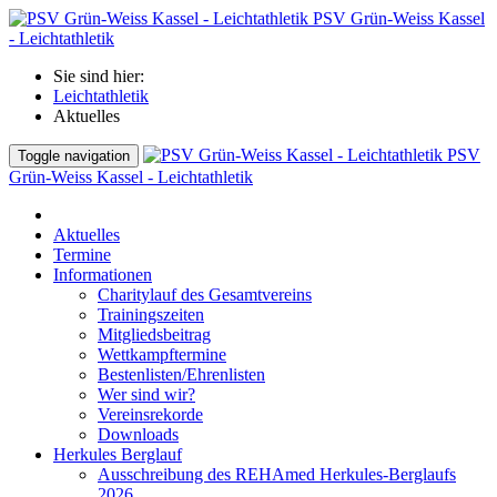
PSV Grün-Weiss Kassel
- Leichtathletik
Sie sind hier:
Leichtathletik
Aktuelles
PSV
Toggle navigation
Grün-Weiss Kassel - Leichtathletik
Aktuelles
Termine
Informationen
Charitylauf des Gesamtvereins
Trainingszeiten
Mitgliedsbeitrag
Wettkampftermine
Bestenlisten/Ehrenlisten
Wer sind wir?
Vereinsrekorde
Downloads
Herkules Berglauf
Ausschreibung des REHAmed Herkules-Berglaufs
2026