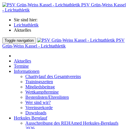
PSV Grün-Weiss Kassel
- Leichtathletik
Sie sind hier:
Leichtathletik
Aktuelles
PSV
Toggle navigation
Grün-Weiss Kassel - Leichtathletik
Aktuelles
Termine
Informationen
Charitylauf des Gesamtvereins
Trainingszeiten
Mitgliedsbeitrag
Wettkampftermine
Bestenlisten/Ehrenlisten
Wer sind wir?
Vereinsrekorde
Downloads
Herkules Berglauf
Ausschreibung des REHAmed Herkules-Berglaufs
2026