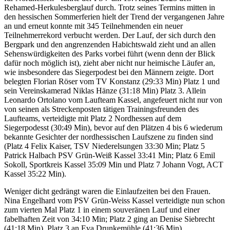
Rehamed-Herkulesberglauf durch. Trotz seines Termins mitten in
den hessischen Sommerferien hielt der Trend der vergangenen Jahre
an und erneut konnte mit 345 Teilnehmenden ein neuer
Teilnehmerrekord verbucht werden. Der Lauf, der sich durch den
Bergpark und den angrenzenden Habichtswald zieht und an allen
Sehenswürdigkeiten des Parks vorbei führt (wenn denn der Blick
dafür noch möglich ist), zieht aber nicht nur heimische Läufer an,
wie insbesondere das Siegerpodest bei den Männern zeigte. Dort
belegten Florian Röser vom TV Konstanz (29:33 Min) Platz 1 und
sein Vereinskamerad Niklas Hänze (31:18 Min) Platz 3. Allein
Leonardo Ortolano vom Laufteam Kassel, angefeuert nicht nur von
von seinen als Streckenposten tätigen Trainingsfreunden des
Laufteams, verteidigte mit Platz 2 Nordhessen auf dem
Siegerpodesst (30:49 Min), bevor auf den Plätzen 4 bis 6 wiederum
bekannte Gesichter der nordhessischen Laufszene zu finden sind
(Platz 4 Felix Kaiser, TSV Niederelsungen 33:30 Min; Platz 5
Patrick Halbach PSV Grün-Weiß Kassel 33:41 Min; Platz 6 Emil
Sokoll, Sportkreis Kassel 35:09 Min und Platz 7 Johann Vogt, ACT
Kassel 35:22 Min).
Weniger dicht gedrängt waren die Einlaufzeiten bei den Frauen.
Nina Engelhard vom PSV Grün-Weiss Kassel verteidigte nun schon
zum vierten Mal Platz 1 in einem souveränen Lauf und einer
fabelhaften Zeit von 34:10 Min; Platz 2 ging an Denise Siebrecht
(41:18 Min), Platz 3 an Eva Drunkemühle (41:36 Min).