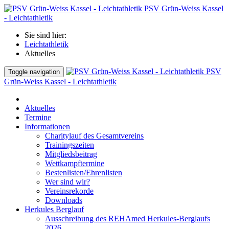
PSV Grün-Weiss Kassel
- Leichtathletik
Sie sind hier:
Leichtathletik
Aktuelles
PSV
Toggle navigation
Grün-Weiss Kassel - Leichtathletik
Aktuelles
Termine
Informationen
Charitylauf des Gesamtvereins
Trainingszeiten
Mitgliedsbeitrag
Wettkampftermine
Bestenlisten/Ehrenlisten
Wer sind wir?
Vereinsrekorde
Downloads
Herkules Berglauf
Ausschreibung des REHAmed Herkules-Berglaufs
2026