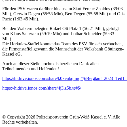
Für den PSV waren darüber hinaus am Start Ferenc Zsoldos (39:03
Min), Gerwin Degen (55:58 Min), Ben Degen (55:58 Min) und Otis
Paetz (1:03:45 Min).
Bei den Walkern belegten Rafael Ott Platz 1 (56:21 Min), gefolgt
von Klaus Saurwein (59:19 Min) und Lothar Schneider (59:33
Min).
Die Herkules-Staffel konnte das Team des PSV für sich verbuchen,
die Firmenstaffel gewann die Mannschaft der Volksbank Göttingen-
Kassel eG.
Auch an dieser Stelle nochmals herzlichen Dank allen
Teilnehmenden und Helfenden!
https://hidrive.ionos.com/share/k0keubqmrq#$/Berglauf_2023_Teil1
https://hidrive.ionos.com/share/4j3lz5b.te#$/
© Copyright 2026 Polizeisportverein Grün-Weiß Kassel e. V. Alle
Rechte vorbehalten.