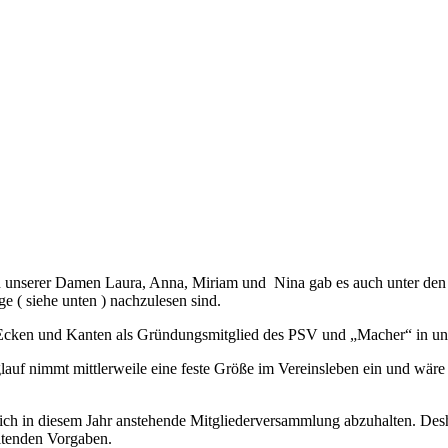
gen unserer Damen Laura, Anna, Miriam und Nina gab es auch unter de
e ( siehe unten ) nachzulesen sind.
n Ecken und Kanten als Gründungsmitglied des PSV und „Macher“ in unse
uf nimmt mittlerweile eine feste Größe im Vereinsleben ein und wäre
lich in diesem Jahr anstehende Mitgliederversammlung abzuhalten. Des
eltenden Vorgaben.