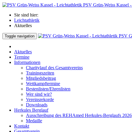
PSV Grün-Weiss Kassel - 
Sie sind hier:
Leichtathletik
Aktuelles
PSV Gr
Toggle navigation
Aktuelles
Termine
Informationen
Charitylauf des Gesamtvereins
Trainingszeiten
Mitgliedsbeitrag
Wettkampftermine
Bestenlisten/Ehrenlisten
Wer sind wir?
Vereinsrekorde
Downloads
Herkules Berglauf
Ausschreibung des REHAmed Herkules-Berglaufs 2026
Medaille
Kontakt
Gesamtverein