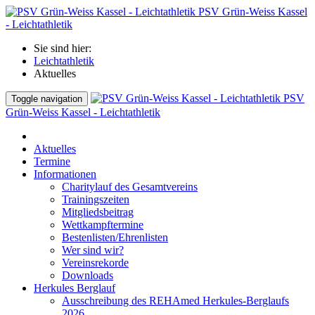
PSV Grün-Weiss Kassel
- Leichtathletik
Sie sind hier:
Leichtathletik
Aktuelles
PSV
Toggle navigation
Grün-Weiss Kassel - Leichtathletik
Aktuelles
Termine
Informationen
Charitylauf des Gesamtvereins
Trainingszeiten
Mitgliedsbeitrag
Wettkampftermine
Bestenlisten/Ehrenlisten
Wer sind wir?
Vereinsrekorde
Downloads
Herkules Berglauf
Ausschreibung des REHAmed Herkules-Berglaufs
2026