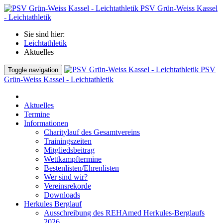
PSV Grün-Weiss Kassel
- Leichtathletik
Sie sind hier:
Leichtathletik
Aktuelles
PSV
Toggle navigation
Grün-Weiss Kassel - Leichtathletik
Aktuelles
Termine
Informationen
Charitylauf des Gesamtvereins
Trainingszeiten
Mitgliedsbeitrag
Wettkampftermine
Bestenlisten/Ehrenlisten
Wer sind wir?
Vereinsrekorde
Downloads
Herkules Berglauf
Ausschreibung des REHAmed Herkules-Berglaufs
2026