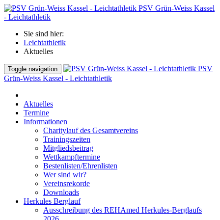
PSV Grün-Weiss Kassel
- Leichtathletik
Sie sind hier:
Leichtathletik
Aktuelles
PSV
Toggle navigation
Grün-Weiss Kassel - Leichtathletik
Aktuelles
Termine
Informationen
Charitylauf des Gesamtvereins
Trainingszeiten
Mitgliedsbeitrag
Wettkampftermine
Bestenlisten/Ehrenlisten
Wer sind wir?
Vereinsrekorde
Downloads
Herkules Berglauf
Ausschreibung des REHAmed Herkules-Berglaufs
2026