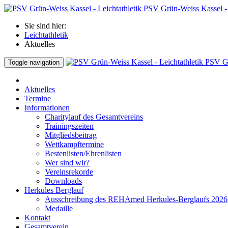
PSV Grün-Weiss Kassel - 
Sie sind hier:
Leichtathletik
Aktuelles
PSV Gr
Toggle navigation
Aktuelles
Termine
Informationen
Charitylauf des Gesamtvereins
Trainingszeiten
Mitgliedsbeitrag
Wettkampftermine
Bestenlisten/Ehrenlisten
Wer sind wir?
Vereinsrekorde
Downloads
Herkules Berglauf
Ausschreibung des REHAmed Herkules-Berglaufs 2026
Medaille
Kontakt
Gesamtverein