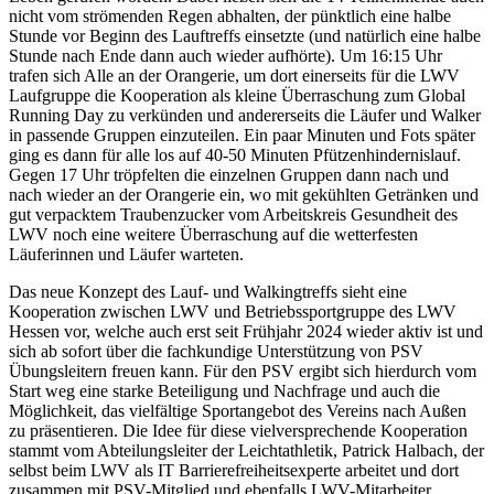
nicht vom strömenden Regen abhalten, der pünktlich eine halbe
Stunde vor Beginn des Lauftreffs einsetzte (und natürlich eine halbe
Stunde nach Ende dann auch wieder aufhörte). Um 16:15 Uhr
trafen sich Alle an der Orangerie, um dort einerseits für die LWV
Laufgruppe die Kooperation als kleine Überraschung zum Global
Running Day zu verkünden und andererseits die Läufer und Walker
in passende Gruppen einzuteilen. Ein paar Minuten und Fots später
ging es dann für alle los auf 40-50 Minuten Pfützenhindernislauf.
Gegen 17 Uhr tröpfelten die einzelnen Gruppen dann nach und
nach wieder an der Orangerie ein, wo mit gekühlten Getränken und
gut verpacktem Traubenzucker vom Arbeitskreis Gesundheit des
LWV noch eine weitere Überraschung auf die wetterfesten
Läuferinnen und Läufer warteten.
Das neue Konzept des Lauf- und Walkingtreffs sieht eine
Kooperation zwischen LWV und Betriebssportgruppe des LWV
Hessen vor, welche auch erst seit Frühjahr 2024 wieder aktiv ist und
sich ab sofort über die fachkundige Unterstützung von PSV
Übungsleitern freuen kann. Für den PSV ergibt sich hierdurch vom
Start weg eine starke Beteiligung und Nachfrage und auch die
Möglichkeit, das vielfältige Sportangebot des Vereins nach Außen
zu präsentieren. Die Idee für diese vielversprechende Kooperation
stammt vom Abteilungsleiter der Leichtathletik, Patrick Halbach, der
selbst beim LWV als IT Barrierefreiheitsexperte arbeitet und dort
zusammen mit PSV-Mitglied und ebenfalls LWV-Mitarbeiter