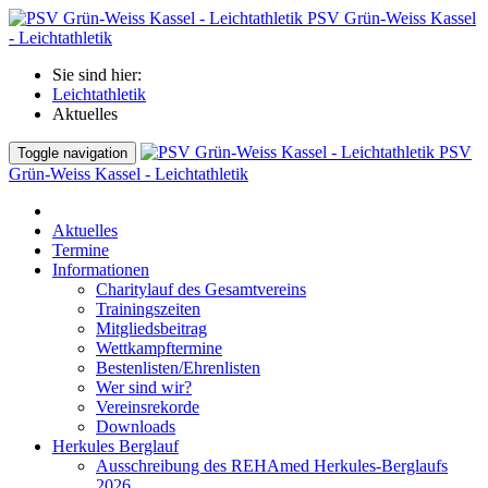
PSV Grün-Weiss Kassel
- Leichtathletik
Sie sind hier:
Leichtathletik
Aktuelles
PSV
Toggle navigation
Grün-Weiss Kassel - Leichtathletik
Aktuelles
Termine
Informationen
Charitylauf des Gesamtvereins
Trainingszeiten
Mitgliedsbeitrag
Wettkampftermine
Bestenlisten/Ehrenlisten
Wer sind wir?
Vereinsrekorde
Downloads
Herkules Berglauf
Ausschreibung des REHAmed Herkules-Berglaufs
2026