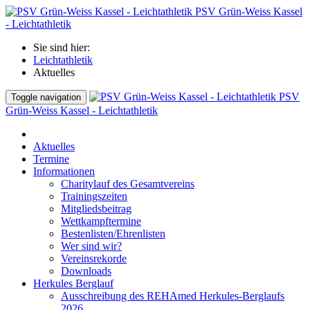
PSV Grün-Weiss Kassel
- Leichtathletik
Sie sind hier:
Leichtathletik
Aktuelles
PSV
Toggle navigation
Grün-Weiss Kassel - Leichtathletik
Aktuelles
Termine
Informationen
Charitylauf des Gesamtvereins
Trainingszeiten
Mitgliedsbeitrag
Wettkampftermine
Bestenlisten/Ehrenlisten
Wer sind wir?
Vereinsrekorde
Downloads
Herkules Berglauf
Ausschreibung des REHAmed Herkules-Berglaufs
2026