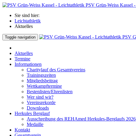
PSV Grün-Weiss Kassel - 
Sie sind hier:
Leichtathletik
Aktuelles
PSV Gr
Toggle navigation
Aktuelles
Termine
Informationen
Charitylauf des Gesamtvereins
Trainingszeiten
Mitgliedsbeitrag
Wettkampftermine
Bestenlisten/Ehrenlisten
Wer sind wir?
Vereinsrekorde
Downloads
Herkules Berglauf
Ausschreibung des REHAmed Herkules-Berglaufs 2026
Medaille
Kontakt
Gesamtverein