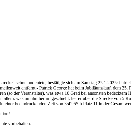
trecke" schon andeutete, bestätigte sich am Samstag 25.1.2025: Patrick
h meilenweit entfernt - Patrick George hat beim Jubiläumslauf, dem 25
aturen (so der Veranstalter), was etwa 10 Grad bei ansonsten bedecktem
on allem, was um ihn herum geschieht, lief er über die Strecke von 5 
in einer beeindruckenden Zeit von 3:42:55 h Platz 11 in der Gesamtwer
ation!
chte vorbehalten.