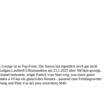
 George ist in Top-Form. Die Saison hat eigentlich noch gar nicht
. Rodgau-Lauftreff-Ultramarathon am 25.1.2025 über 50(!)km gezeigt,
 Himmel bedeutete, zeigte Patrick vom Start weg, was einen guten
Runden a 10 km ein glanzvolles Rennen - passend zum Frühlingswetter
tung und Platz 4 in der (neu erreichten) M40.